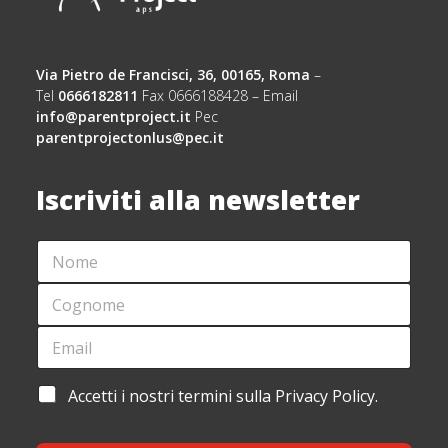
Via Pietro de Francisci, 36, 00165, Roma
–
Tel
0666182811
Fax 0666188428 – Email
info@parentproject.it
Pec
parentprojectonlus@pec.it
Iscriviti alla newsletter
N
O
M
C
E
O
*
G
E
E
N
M
M
O
A
A
M
I
I
A
Accetti i nostri termini sulla Privacy Policy.
E
L
L
C
*
*
C
C
O