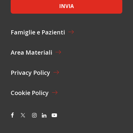
E
G
INVIA
T
N
T
O
A
M
Z
E
I
N
Famiglie e Pazienti
O
O
N
M
E
E
Area Materiali
*
Privacy Policy
Cookie Policy