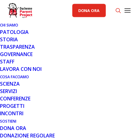
DONA ORA
CHI SIAMO
PATOLOGIA
STORIA
TRASPARENZA
COMUNICATI STAMPA PP
GOVERNANCE
STAFF
12 MAG 2014
LAVORA CON NOI
RASSEGNA DEL 12/05/2014
COSA FACCIAMO
SCIENZA
SERVIZI
CONFERENZE
PROGETTI
INCONTRI
SOSTIENI
DONA ORA
Parent Project12052014_001
DONAZIONE REGOLARE