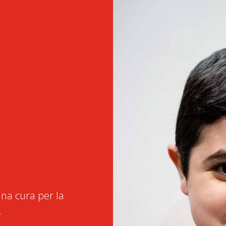
na cura per la
.