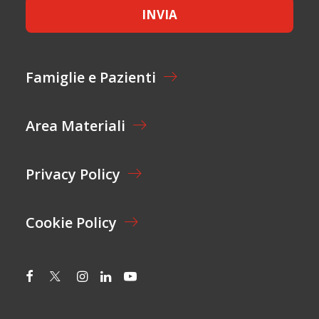
E
O
INVIA
T
M
T
E
A
Z
I
Famiglie e Pazienti
O
N
E
Area Materiali
*
Privacy Policy
Cookie Policy