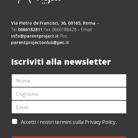
Via Pietro de Francisci, 36, 00165, Roma
–
Tel
0666182811
Fax 0666188428 – Email
info@parentproject.it
Pec
parentprojectonlus@pec.it
Iscriviti alla newsletter
N
O
M
C
E
O
*
G
E
*
N
M
*
O
A
*
M
I
C
A
Accetti i nostri termini sulla Privacy Policy.
E
L
O
C
*
*
G
C
N