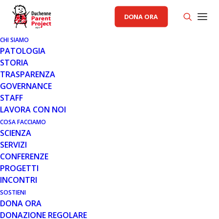
DONA ORA
CHI SIAMO
PATOLOGIA
STORIA
TRASPARENZA
COMUNICATI STAMPA PP
GOVERNANCE
STAFF
31 MAR 2014
LAVORA CON NOI
RASSEGNA 30 MARZO 2014
COSA FACCIAMO
SCIENZA
SERVIZI
CONFERENZE
PROGETTI
INCONTRI
SOSTIENI
DONA ORA
Parent Project30032014_001
DONAZIONE REGOLARE