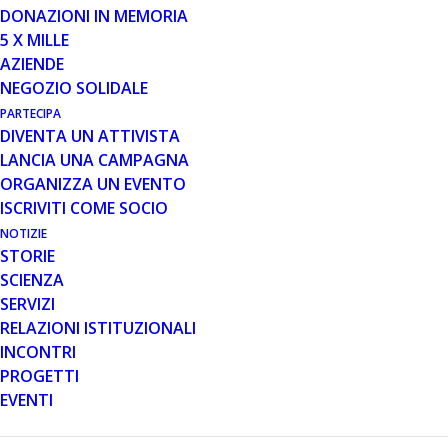
DONAZIONI IN MEMORIA
5 X MILLE
29 GEN 2014
AZIENDE
NOTIZIARIO #3 2012
NEGOZIO SOLIDALE
PARTECIPA
DIVENTA UN ATTIVISTA
LANCIA UNA CAMPAGNA
ORGANIZZA UN EVENTO
ISCRIVITI COME SOCIO
NOTIZIE
STORIE
[pdf issuu_pdf_id=”140129162722-
SCIENZA
9f2644d844489107dc20c964b46260e4″ width=”630″
SERVIZI
height=”500″]
RELAZIONI ISTITUZIONALI
INCONTRI
PROGETTI
EVENTI