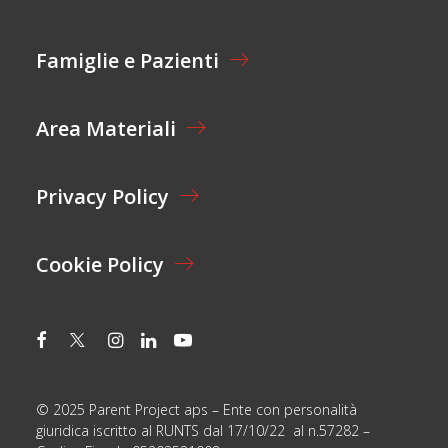
*
A
A
Z
C
I
Famiglie e Pazienti
C
O
E
N
T
E
T
Area Materiali
*
A
Z
I
O
Privacy Policy
N
E
Cookie Policy
© 2025 Parent Project aps – Ente con personalità
giuridica iscritto al RUNTS dal 17/10/22 al n.57282 –