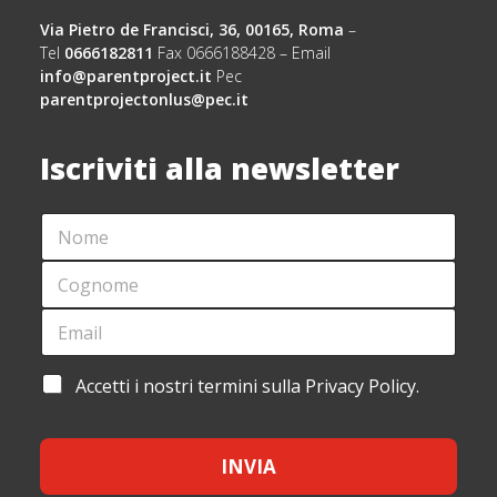
Via Pietro de Francisci, 36, 00165, Roma
–
Tel
0666182811
Fax 0666188428 – Email
info@parentproject.it
Pec
parentprojectonlus@pec.it
Iscriviti alla newsletter
N
C
O
O
M
G
C
E
N
O
*
O
G
E
M
N
M
E
O
A
C
M
I
O
A
Accetti i nostri termini sulla Privacy Policy.
E
L
G
C
*
*
N
C
O
E
M
INVIA
T
E
T