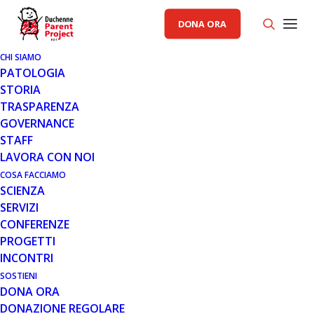
DONA ORA
CHI SIAMO
PATOLOGIA
STORIA
TRASPARENZA
COMUNICATI STAMPA PP
GOVERNANCE
STAFF
24 NOV 2013
LAVORA CON NOI
RASSEGNA 24 NOV 2013
COSA FACCIAMO
SCIENZA
SERVIZI
CONFERENZE
PROGETTI
INCONTRI
SOSTIENI
DONA ORA
Parent Project24112013_001
DONAZIONE REGOLARE