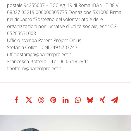
postale 94255007 – BCC Ag. 19 di Roma IBAN IT 38 V
08327 03219 000000005775 Donazione 5X1000 Firma
nel riquadro “Sostegno del volontariato e delle
organizzazioni non lucrative di utilità sociale, ecc.” C.F.
05203531008
Ufficio stampa Parent Project Onlus
Stefania Collet – Cell 349 5737747
ufficiostampa@parentproject.it
Francesca Bottello – Tel. 06 66.18.28.11
f.bottello@parentproject.it