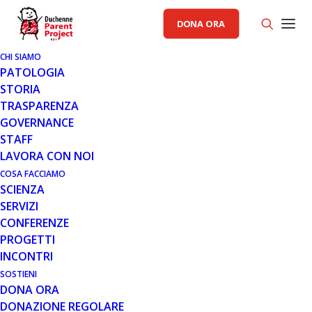
DONA ORA
CHI SIAMO
PATOLOGIA
STORIA
TRASPARENZA
COMUNICATI STAMPA PP
GOVERNANCE
STAFF
2 MAG 2013
LAVORA CON NOI
COMUNICATO 02.05.13
COSA FACCIAMO
SCIENZA
SERVIZI
CONFERENZE
PROGETTI
INCONTRI
SOSTIENI
DONA ORA
Continua l’impegno di Città
DONAZIONE REGOLARE