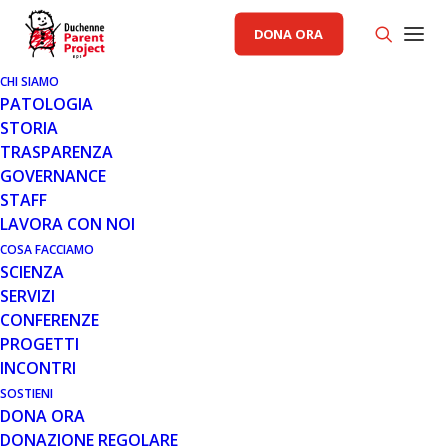
DONA ORA
CHI SIAMO
PATOLOGIA
STORIA
TRASPARENZA
COMUNICATI STAMPA PP
GOVERNANCE
STAFF
16 NOV 2012
LAVORA CON NOI
COMUNICATO 16.11.12
COSA FACCIAMO
SCIENZA
SERVIZI
CONFERENZE
PROGETTI
INCONTRI
SOSTIENI
DONA ORA
Il Natale di Parent Project
DONAZIONE REGOLARE