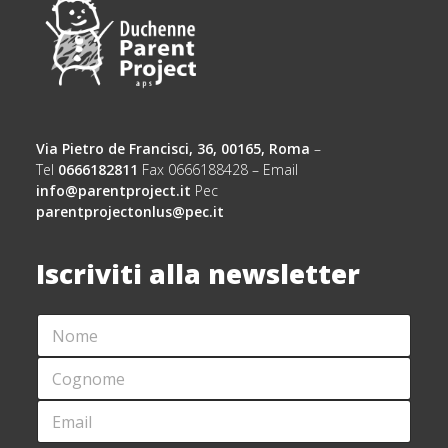
Via Pietro de Francisci, 36, 00165, Roma
–
Tel
0666182811
Fax 0666188428 – Email
info@parentproject.it
Pec
parentprojectonlus@pec.it
Iscriviti alla newsletter
N
O
M
C
E
O
*
G
E
C
N
M
O
O
A
G