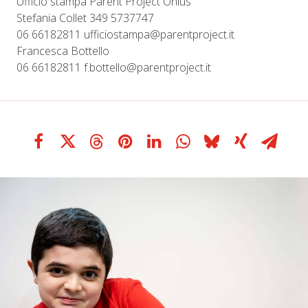
Ufficio stampa Parent Project Onlus
Stefania Collet 349 5737747
06 66182811 ufficiostampa@parentproject.it
Francesca Bottello
06 66182811 f.bottello@parentproject.it