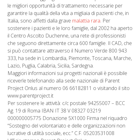
le migliori opportunità di trattamento necessarie per
garantire la qualità della vita a migliaia di pazienti che, in
Italia, sono affetti dalla grave
malattia rara
. Per
sostenere i pazienti e le loro famiglie, dal 2002 ha aperto
il Centro Ascolto Duchenne, una rete di professionisti
che seguono direttamente circa 600 famiglie. Il CAD, che
si può contattare attraverso il Numero Verde 800 943
333, ha sede in Lombardia, Piemonte, Toscana, Marche,
Lazio, Puglia, Calabria, Sicilia, Sardegna.
Maggiori informazioni sui progetti nazionali è possibile
riceverle telefonando alla sede nazionale di Parent
Project Onlus al numero 06 66182811 o visitando il sito
www.parentproject.it
Per sostenere le attività: c/c postale 94255007 – BCC
Ag. 19 di Roma IBAN IT 38 V 08327 03219
000000005775 Donazione 5X1000 Firma nel riquadro
“Sostegno del volontariato e delle organizzazioni non
lucrative di utilità sociale, ecc.” C.F. 05203531008