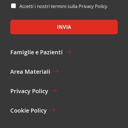
M
I
N
A
Accetti i nostri termini sulla Privacy Policy.
E
L
O
C
*
*
M
C
E
E
*
INVIA
T
*
T
A
Z
I
Famiglie e Pazienti
O
N
E
Area Materiali
*
Privacy Policy
Cookie Policy