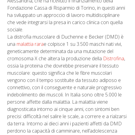
Alessandria, che ha ricevuto il finanziamento della
Fondazione Cassa di Risparmio di Torino, in questi anni
ha sviluppato un approccio di lavoro multidisciplinare
che vede integrarsi la presa in carico clinica con quella
sociale.
La distrofia muscolare di Duchenne e Becker (DMD) è
una
malattia rara
e colpisce 1 su 3.500 maschi nati vivi,
geneticamente determinata da una mutazione del
cromosoma X che altera la produzione della
Distrofina
,
ossia la proteina che dovrebbe preservare il tessuto
muscolare: questo significa che le fibre muscolari
vengono con il tempo sostituite da tessuto adiposo e
connettivo, con il conseguente e naturale progressivo
indebolimento dei muscoli. In Italia sono oltre 5.000 le
persone affette dalla malattia. La malattia viene
diagnosticata intorno ai cinque anni, con sintomi ben
precisi: difficoltà nel salire le scale, a correre e a rialzarsi
da terra. Intorno ai dieci anni i pazienti affetti da DMD
perdono la capacità di camminare, nell’adolescenza