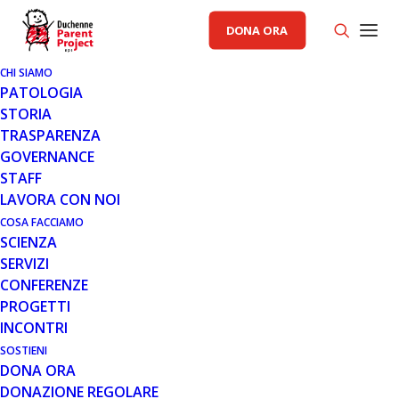
DONA ORA
CHI SIAMO
PATOLOGIA
STORIA
TRASPARENZA
COMUNICATI STAMPA PP
GOVERNANCE
STAFF
7 MAR 2012
LAVORA CON NOI
COMUNICATO 07.03.12
COSA FACCIAMO
SCIENZA
SERVIZI
CONFERENZE
PROGETTI
INCONTRI
SOSTIENI
DONA ORA
All’Ospedale Pediatrico di
DONAZIONE REGOLARE