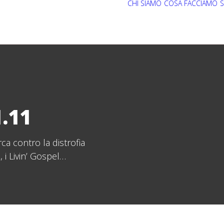
CHI SIAMO
COSA FACCIAMO
S
.11
rca contro la distrofia
 i Livin’ Gospel…