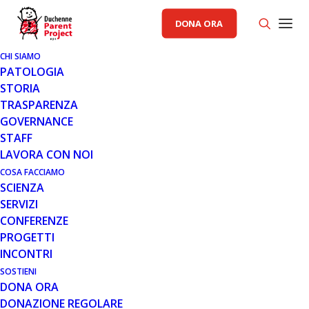
DONA ORA
CHI SIAMO
PATOLOGIA
STORIA
TRASPARENZA
COMUNICATI STAMPA PP
GOVERNANCE
STAFF
28 LUG 2010
LAVORA CON NOI
COMUNICATO 28.07.10
COSA FACCIAMO
SCIENZA
SERVIZI
CONFERENZE
PROGETTI
INCONTRI
SOSTIENI
DONA ORA
Musica contro la distrofia:
DONAZIONE REGOLARE