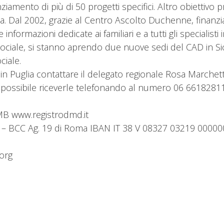
anziamento di più di 50 progetti specifici. Altro obiettivo 
a. Dal 2002, grazie al Centro Ascolto Duchenne, finanziat
informazioni dedicate ai familiari e a tutti gli specialist
ciale, si stanno aprendo due nuove sedi del CAD in Sicili
ciale.
ct in Puglia contattare il delegato regionale Rosa March
 è possibile riceverle telefonando al numero 06 66182811 
MB www.registrodmd.it
007 – BCC Ag. 19 di Roma IBAN IT 38 V 08327 03219 0000
.org