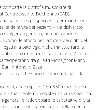
e combatte la distrofia muscolare di
i dal Centro Ascolto Duchenne (CAD).
iari, ma anche agli specialisti, per mantenersi
tà della vita dei pazienti. – Ha dichiarato
to svolgersi a gennaio, perchè saranno
l’uomo, le attività per la tutela dei diritti del
egati alla patologia. Nelle malattie rare la
arantire loro un futuro.” ha concluso Marchetti
, parteciperanno tra gli altri Monsignor Mario
i Bari, Antonello Zaza.
e le tematiche socio-sanitarie relative alla
uscolari, che colpisce 1 su 3.500 maschi e si
 quale attualmente non esiste una cura specifica,
 generali e raddoppiare le aspettative di vita.
promozione e il finanziamento della ricerca