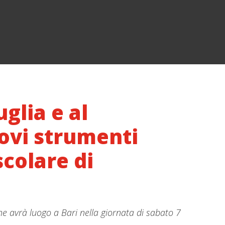
glia e al
uovi strumenti
scolare di
 che avrà luogo a Bari nella giornata di sabato 7