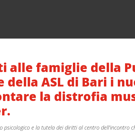
 alle famiglie della Pu
 della ASL di Bari i n
ontare la distrofia mu
r.
 psicologico e la tutela dei diritti al centro dell’incontro