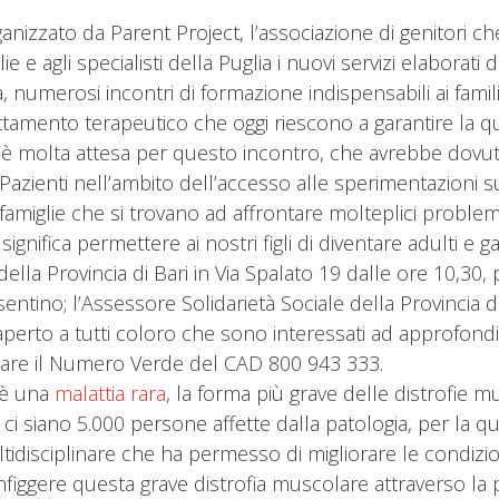
nizzato da Parent Project, l’associazione di genitori ch
 e agli specialisti della Puglia i nuovi servizi elaborat
a, numerosi incontri di formazione indispensabili ai famil
tamento terapeutico che oggi riescono a garantire la quali
C’è molta attesa per questo incontro, che avrebbe dovu
ro Pazienti nell’ambito dell’accesso alle sperimentazioni sul
amiglie che si trovano ad affrontare molteplici problemi l
nifica permettere ai nostri figli di diventare adulti e g
 della Provincia di Bari in Via Spalato 19 dalle ore 10,30
sentino; l’Assessore Solidarietà Sociale della Provincia d
aperto a tutti coloro che sono interessati ad approfondir
ttare il Numero Verde del CAD 800 943 333.
 è una
malattia rara
, la forma più grave delle distrofie m
lia ci siano 5.000 persone affette dalla patologia, per la
disciplinare che ha permesso di migliorare le condizioni
figgere questa grave distrofia muscolare attraverso la 