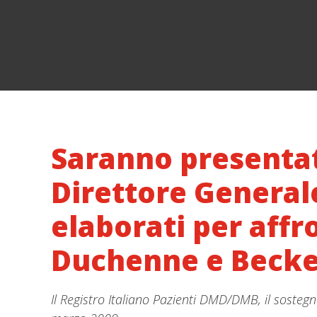
Saranno presentati
Direttore Generale
elaborati per affr
Duchenne e Becke
Il Registro Italiano Pazienti DMD/DMB, il sostegno