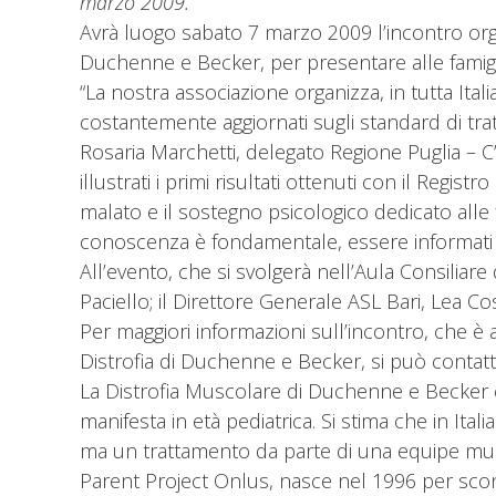
marzo 2009.
Avrà luogo sabato 7 marzo 2009 l’incontro orga
Duchenne e Becker, per presentare alle famiglie
“La nostra associazione organizza, in tutta Itali
costantemente aggiornati sugli standard di trat
Rosaria Marchetti, delegato Regione Puglia – 
illustrati i primi risultati ottenuti con il Regist
malato e il sostegno psicologico dedicato alle f
conoscenza è fondamentale, essere informati sig
All’evento, che si svolgerà nell’Aula Consiliare
Paciello; il Direttore Generale ASL Bari, Lea Co
Per maggiori informazioni sull’incontro, che è 
Distrofia di Duchenne e Becker, si può conta
La Distrofia Muscolare di Duchenne e Becker
manifesta in età pediatrica. Si stima che in Ita
ma un trattamento da parte di una equipe multi
Parent Project Onlus, nasce nel 1996 per scon