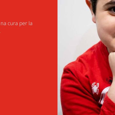
na cura per la
.