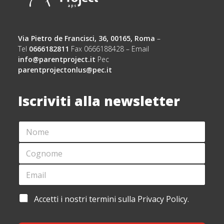
Via Pietro de Francisci, 36, 00165, Roma
–
Tel
0666182811
Fax 0666188428 – Email
info@parentproject.it
Pec
parentprojectonlus@pec.it
Iscriviti alla newsletter
N
O
M
C
E
O
*
G
E
E
N
M
M
O
A
A
M
I
I
A
Accetti i nostri termini sulla Privacy Policy.
E
L
L
C
*
*
*
C
A