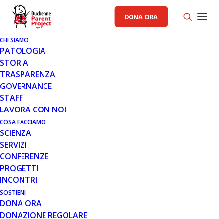
DONA ORA
CHI SIAMO
PATOLOGIA
STORIA
TRASPARENZA
COMUNICATI STAMPA PP
GOVERNANCE
STAFF
27 NOV 2007
LAVORA CON NOI
COMUNICATO 27.11.07
COSA FACCIAMO
SCIENZA
SERVIZI
CONFERENZE
PROGETTI
INCONTRI
SOSTIENI
DONA ORA
Dal 1 al 7 dicembre, la
DONAZIONE REGOLARE