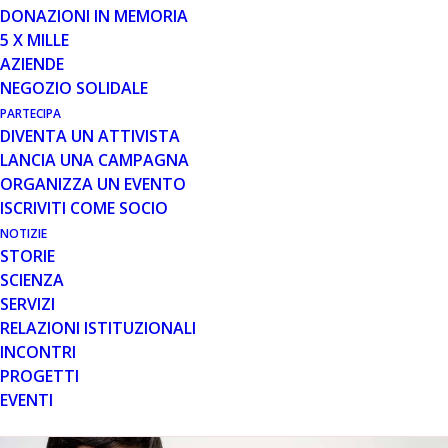
DONAZIONI IN MEMORIA
5 X MILLE
5 SET 2007
AZIENDE
NEGOZIO SOLIDALE
UTROFINA CON IL VOX C1100
PARTECIPA
Con l'Utrofina si apre una nuova strada per
DIVENTA UN ATTIVISTA
sconfiggere la distrofia muscolare di
LANCIA UNA CAMPAGNA
Duchenne Entro due anni la sperimentazione
ORGANIZZA UN EVENTO
sull'uomo con il VOX C…
ISCRIVITI COME SOCIO
NOTIZIE
STORIE
Leggi tutto
SCIENZA
SERVIZI
RELAZIONI ISTITUZIONALI
INCONTRI
PROGETTI
EVENTI