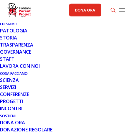
DONA ORA
CHI SIAMO
PATOLOGIA
23 SET 2007
STORIA
COMUNICATO 23.09.07
TRASPARENZA
GOVERNANCE
Il 6% della popolazione mondiale e' affetto da una
STAFF
LAVORA CON NOI
Leggi tutto
COSA FACCIAMO
SCIENZA
SERVIZI
CONFERENZE
PROGETTI
MESE: SETTEMBRE 2007
INCONTRI
SOSTIENI
DONA ORA
DONAZIONE REGOLARE