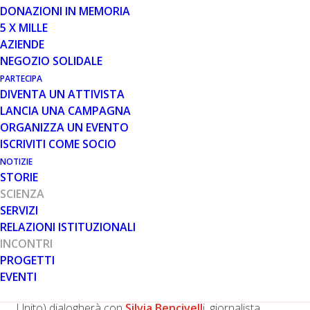
DONAZIONI IN MEMORIA
5 X MILLE
1 APR 2025
AZIENDE
WEBINAR "LA TERAPIA
NEGOZIO SOLIDALE
CELLULARE PER LA DMD VERSO
PARTECIPA
EFFICACIA E SOSTENIBILITÀ
DIVENTA UN ATTIVISTA
ECONOMICA"
LANCIA UNA CAMPAGNA
ORGANIZZA UN EVENTO
ISCRIVITI COME SOCIO
NOTIZIE
STORIE
SCIENZA
SERVIZI
RELAZIONI ISTITUZIONALI
Venerdì 11 aprile, alle ore 18, si terrà sulla piattaforma
INCONTRI
Zoom il webinar
La terapia cellulare per la DMD
PROGETTI
verso efficacia e sostenibilità economica
.
EVENTI
Il Prof.
Giulio Cossu
(Università di Manchester, Regno
Unito) dialogherà con
Silvia Bencivell
i, giornalista