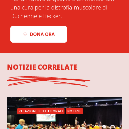
una cura per la distrofia muscolare di
Duchenne e Becker.
DONA ORA
NOTIZIE CORRELATE
RELAZIONI ISTITUZIONALI
NOTIZIE