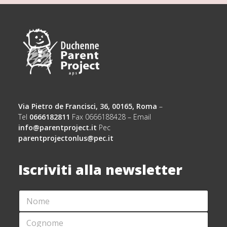
Via Pietro de Francisci, 36, 00165, Roma
–
Tel
0666182811
Fax 0666188428 – Email
info@parentproject.it
Pec
parentprojectonlus@pec.it
Iscriviti alla newsletter
N
C
O
O
M
G
C
E
N
O