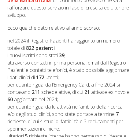
della Banca d’Italia
: un contributo prezioso che va a
rafforzare questo servizio in fase di crescita ed ulteriore
sviluppo.
Ecco qualche dato relativo all’anno scorso:
nel 2024 il Registro Pazienti ha raggiunto un numero
totale di
822 pazienti
;
i nuovi iscritti sono stati
39
;
attraverso contatti in prima persona, email dal Registro
Pazienti e contatti telefonici, è stato possibile aggiornare
i dati clinici di
172
utenti;
per quanto riguarda l’Emergency Card, a fine 2024 si
contavano
211
schede attive, di cui
21
attivate ex novo e
60
aggiornate nel 2024;
per quanto riguarda le attività nell’ambito della ricerca
e/o degli studi clinici, sono state portate a termine
7
richieste, di cui 4 studi di fattibilità e 3 reclutamenti per
sperimentazioni cliniche;
ulteriori
5
richieste interne hanno permesso di ideare e