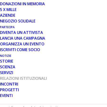
DONAZIONI IN MEMORIA
5 X MILLE
27 MAR 2025
AZIENDE
UN AGGIORNAMENTO SUL
NEGOZIO SOLIDALE
REGISTRO PAZIENTI DMD/BMD
PARTECIPA
DIVENTA UN ATTIVISTA
LANCIA UNA CAMPAGNA
ORGANIZZA UN EVENTO
ISCRIVITI COME SOCIO
NOTIZIE
STORIE
SCIENZA
Il
Registro Pazienti DMD/BMD Italia
, creato da Parent
SERVIZI
Project nel 2008, è una banca dati che raccoglie
RELAZIONI ISTITUZIONALI
informazioni demografiche e cliniche sui pazienti, ma è
INCONTRI
anche molto di più. È uno strumento attraverso il quale
PROGETTI
pazienti e famiglie possono aiutare la ricerca a
EVENTI
progredire, con gli obiettivi di trovare un trattamento per
la distrofia muscolare di Duchenne e Becker e di