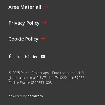
E
G
Area Materiali
*
N
O
M
E
Privacy Policy
*
Cookie Policy
© 2025 Parent Project aps – Ente con personalità
giuridica iscritto al RUNTS dal 17/10/22 al n.57282 –
Codice Fiscale 05203531008
powered by
damicom