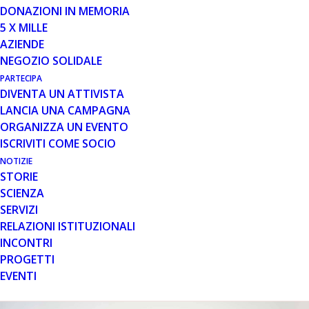
PATOLOGIE NEUROMUSCOLARI
DONAZIONI IN MEMORIA
5 X MILLE
Il diritto alla salute rappresenta uno dei diritti
AZIENDE
fondamentali della persona umana ed è riconosciuto a
NEGOZIO SOLIDALE
livello internazionale, europeo e…
PARTECIPA
DIVENTA UN ATTIVISTA
Leggi tutto
LANCIA UNA CAMPAGNA
ORGANIZZA UN EVENTO
ISCRIVITI COME SOCIO
NOTIZIE
ANATOMIA DI UN DIRITTO
STORIE
SCIENZA
SERVIZI
RELAZIONI ISTITUZIONALI
INCONTRI
Non è stato trovato nulla.
PROGETTI
EVENTI