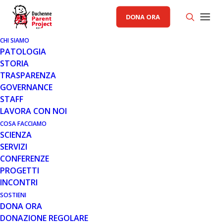
DONA ORA
CHI SIAMO
RELAZIONI ISTITUZIONALI
NOTIZIE
PATOLOGIA
STORIA
TRASPARENZA
GOVERNANCE
STAFF
LAVORA CON NOI
COSA FACCIAMO
SCIENZA
SERVIZI
CONFERENZE
PROGETTI
INCONTRI
4 GIU 2026
SOSTIENI
ANATOMIA DI UN DIRITTO: IL
DONA ORA
DIRITTO ALLA SALUTE NELLE
DONAZIONE REGOLARE