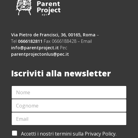
Via Pietro de Francisci, 36, 00165, Roma
–
Tel
0666182811
Fax 0666188428 – Email
info@parentproject.it
Pec
parentprojectonlus@pec.it
Iscriviti alla newsletter
N
O
M
C
E
O
*
G
E
*
N
M
A
O
A
C
M
I
C
A
Accetti i nostri termini sulla Privacy Policy.
E
L
E