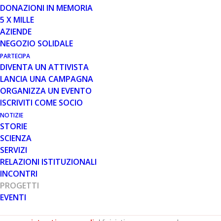
DONAZIONI IN MEMORIA
5 X MILLE
21 OTT 2025
AZIENDE
SOSTEGNINRETE.IT: NASCE LA
NEGOZIO SOLIDALE
PRIMA PIATTAFORMA IN ITALIA
PARTECIPA
CHE METTE IN CONTATTO
DIVENTA UN ATTIVISTA
PERSONE CON DISABILITÀ E
LANCIA UNA CAMPAGNA
ASSISTENTI PERSONALI
ORGANIZZA UN EVENTO
ISCRIVITI COME SOCIO
NOTIZIE
STORIE
SCIENZA
SERVIZI
RELAZIONI ISTITUZIONALI
INCONTRI
Milano, 21 ottobre 2025
— È stata presentata oggi
PROGETTI
nella Sala Alessi di Palazzo Marino a Milano
EVENTI
Sostegninrete.it
, la prima piattaforma digitale in
Italia che mette in contatto persone con disabilità