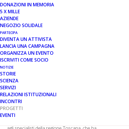
DONAZIONI IN MEMORIA
5 X MILLE
27 NOV 2025
AZIENDE
SI È CONCLUSO IL PROGETTO
NEGOZIO SOLIDALE
INFORMARARE
PARTECIPA
DIVENTA UN ATTIVISTA
LANCIA UNA CAMPAGNA
ORGANIZZA UN EVENTO
ISCRIVITI COME SOCIO
NOTIZIE
STORIE
SCIENZA
Volge al suo termine, il 30 novembre, il progetto
SERVIZI
InformaRARE – DMD: diffondere conoscenza,
RELAZIONI ISTITUZIONALI
mobilitare territori, dialogare
, promosso e realizzato da
INCONTRI
Parent Project aps grazie ad un contributo del
PROGETTI
Forum Toscano Associazioni Malattie Rare
.
EVENTI
Si tratta di un progetto informativo e formativo rivolto
agli specialisti della regione Toscana, che ha