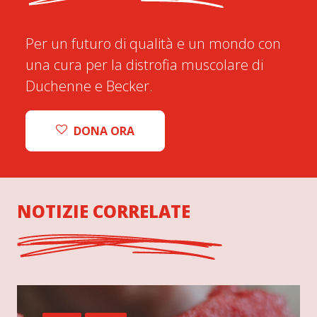
Per un futuro di qualità e un mondo con
una cura per la distrofia muscolare di
Duchenne e Becker.
DONA ORA
NOTIZIE CORRELATE