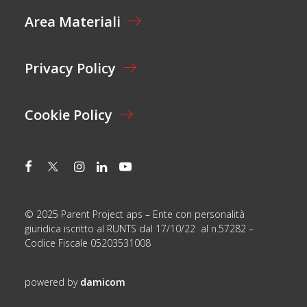
E
Area Materiali
*
Privacy Policy
Cookie Policy
© 2025 Parent Project aps – Ente con personalità
giuridica iscritto al RUNTS dal 17/10/22 al n.57282 –
Codice Fiscale 05203531008
powered by
damicom