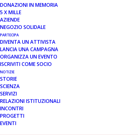
DONAZIONI IN MEMORIA
5 X MILLE
28 OTT 2025
AZIENDE
SAVIPLAST AL FIANCO DI
NEGOZIO SOLIDALE
PARENT PROJECT
PARTECIPA
DIVENTA UN ATTIVISTA
LANCIA UNA CAMPAGNA
ORGANIZZA UN EVENTO
ISCRIVITI COME SOCIO
NOTIZIE
STORIE
SCIENZA
Di recente Saviplast, azienda leader nella progettazione
SERVIZI
di stampi e nello stampaggio in bi-componente, ha
RELAZIONI ISTITUZIONALI
celebrato i propri 50 anni di attività e, in questa
INCONTRI
occasione speciale, ha deciso di sostenere con una
PROGETTI
donazione Parent Project aps.
EVENTI
L’azienda