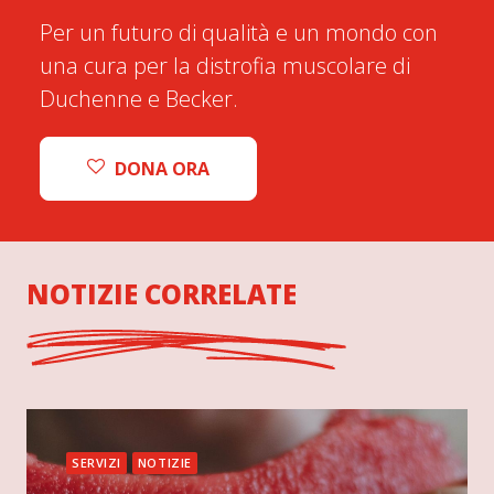
Per un futuro di qualità e un mondo con
una cura per la distrofia muscolare di
Duchenne e Becker.
DONA ORA
NOTIZIE CORRELATE
SERVIZI
NOTIZIE