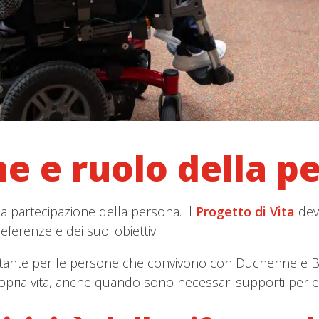
e e ruolo della p
la partecipazione della persona. Il
Progetto di Vita
deve
ferenze e dei suoi obiettivi.
tante per le persone che convivono con Duchenne e Bec
ropria vita, anche quando sono necessari supporti per e