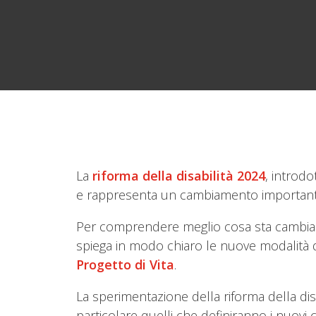
La
riforma della disabilità 2024
, introdo
e rappresenta un cambiamento importante p
Per comprendere meglio cosa sta cambiando,
spiega in modo chiaro le nuove modalità 
Progetto di Vita
.
La sperimentazione della riforma della disa
particolare quelli che definiranno i nuovi cr