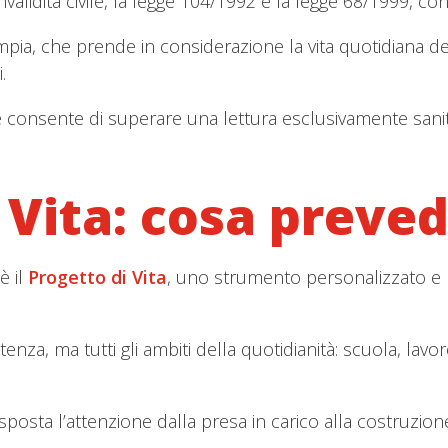
nvalidità civile, la legge 104/1992 e la legge 68/1999, con
pia, che prende in considerazione la vita quotidiana del
.
nsente di superare una lettura esclusivamente sanitari
i Vita: cosa preve
è il
Progetto di Vita
, uno strumento personalizzato e p
tenza, ma tutti gli ambiti della quotidianità: scuola, lavo
posta l’attenzione dalla presa in carico alla costruzione