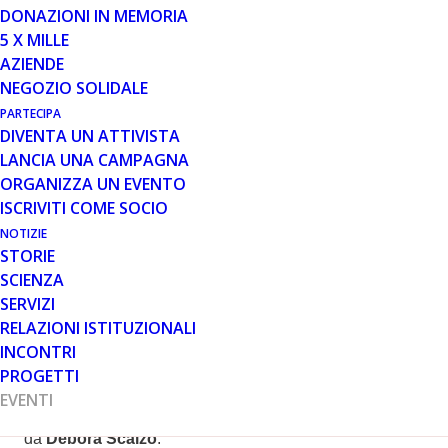
DONAZIONI IN MEMORIA
5 X MILLE
15 MAG 2024
AZIENDE
RASSEGNA PARENT LOVE:
NEGOZIO SOLIDALE
RINVIATA LA DATA CON
PARTECIPA
GIANLUCA IMPASTATO
DIVENTA UN ATTIVISTA
LANCIA UNA CAMPAGNA
ORGANIZZA UN EVENTO
ISCRIVITI COME SOCIO
NOTIZIE
STORIE
SCIENZA
SERVIZI
Attenzione: la data del nuovo spettacolo,
RELAZIONI ISTITUZIONALI
annunciata per il 28 maggio, slitta a giovedì 10
ottobre nella stessa location.
INCONTRI
Tornerà in scena giovedì 10 ottobre, questa volta sul
PROGETTI
palco del Cinema Sala Ratti di Legnano, la
Rassegna
EVENTI
artistica itinerante Parent Love,
ideata e diretta
da
Debora Scalzo
.