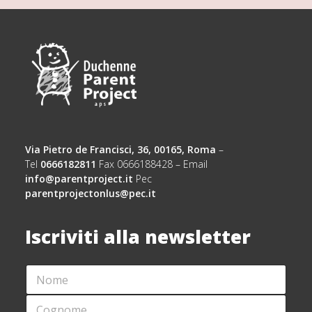
Via Pietro de Francisci, 36, 00165, Roma
–
Tel
0666182811
Fax 0666188428 – Email
info@parentproject.it
Pec
parentprojectonlus@pec.it
Iscriviti alla newsletter
N
*
O
E
M
M
C
E
A