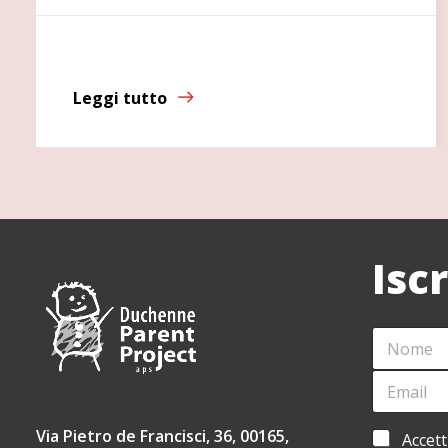
Leggi tutto
Isc
N
C
O
O
M
G
E
E
N
M
*
O
A
M
I
Via Pietro de Francisci, 36, 00165,
A
Accett
E