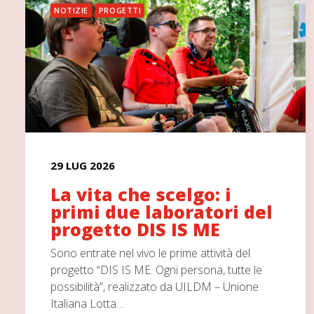
NOTIZIE
PROGETTI
29 LUG 2026
La vita che scelgo: i
primi due laboratori del
progetto DIS IS ME
Sono entrate nel vivo le prime attività del
progetto “DIS IS ME. Ogni persona, tutte le
possibilità”, realizzato da UILDM – Unione
Italiana Lotta…