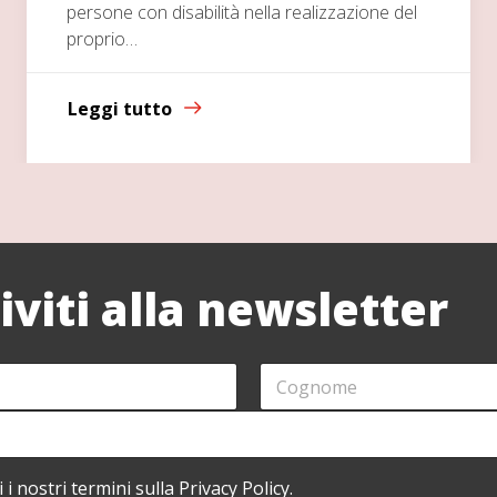
persone con disabilità nella realizzazione del
proprio…
Leggi tutto
riviti alla newsletter
C
O
G
N
O
M
i i nostri termini sulla Privacy Policy.
E