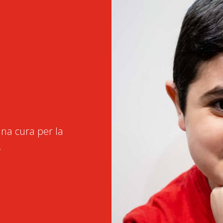
na cura per la
.