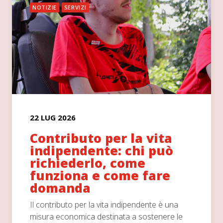
NOTIZIE
SERVIZI
22 LUG 2026
Contributo per la vita
indipendente: chi può
richiederlo, come
funziona e come fare
domanda
Il contributo per la vita indipendente è una
misura economica destinata a sostenere le