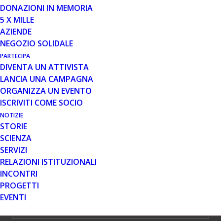
DONAZIONI IN MEMORIA
3
€
5 X MILLE
AZIENDE
NEGOZIO SOLIDALE
PARTECIPA
DIVENTA UN ATTIVISTA
LANCIA UNA CAMPAGNA
Pergamena solidale in carta pergamenata Conchiglia 90
ORGANIZZA UN EVENTO
g, dimensioni A5, 14,8cm x 21cm
ISCRIVITI COME SOCIO
Quantità minima ordine 20 pezzi
NOTIZIE
STORIE
Con ogni donazione dal nostro shop ci permetti di
SCIENZA
portare avanti i nostri servizi in sostegno dei pazienti
SERVIZI
che convivono con la distrofia muscolare di Duchenne e
RELAZIONI ISTITUZIONALI
Becker e delle loro famiglie
INCONTRI
PROGETTI
Occasione
EVENTI