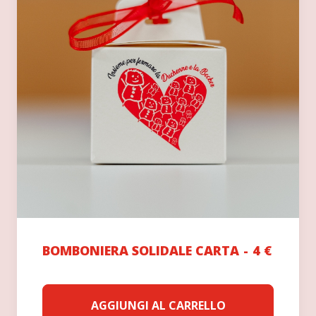
essere
scelte
nella
pagina
del
prodotto
BOMBONIERA SOLIDALE CARTA
4
€
AGGIUNGI AL CARRELLO