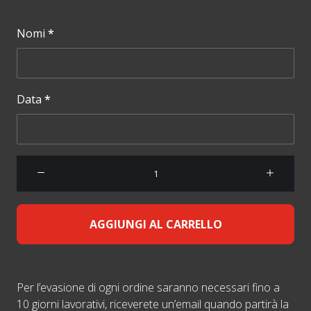
Nomi
*
Data
*
Pergamena
solidale
quantità
AGGIUNGI AL CARRELLO
Per l’evasione di ogni ordine saranno necessari fino a
10 giorni lavorativi, riceverete un’email quando partirà la