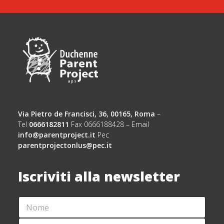
Via Pietro de Francisci, 36, 00165, Roma
–
Tel
0666182811
Fax 0666188428 – Email
info@parentproject.it
Pec
parentprojectonlus@pec.it
Iscriviti alla newsletter
N
A
O
C
M
C
C