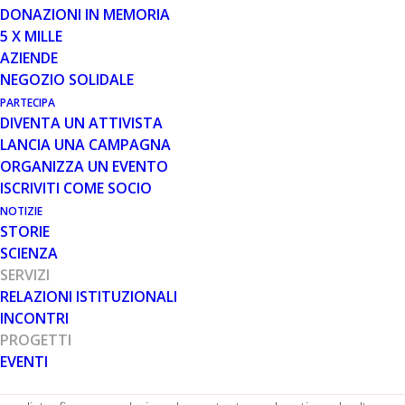
DONAZIONI IN MEMORIA
5 X MILLE
15 DIC 2023
AZIENDE
ERASMUS+ THE VALUE OF
NEGOZIO SOLIDALE
FACING SCHOOL: PRIMO EVENTO
PARTECIPA
MULTIPLIER
DIVENTA UN ATTIVISTA
LANCIA UNA CAMPAGNA
ORGANIZZA UN EVENTO
ISCRIVITI COME SOCIO
NOTIZIE
STORIE
SCIENZA
SERVIZI
Il 29 e 30 novembre si sono tenuti i primi eventi multiplier
RELAZIONI ISTITUZIONALI
del progetto Erasmus+ THE VALUE OF FACING
INCONTRI
SCHOOL, cofinanziato dall’Unione Europea. Il fine di
PROGETTI
questi eventi è presentare i risultati del progetto, che ha
EVENTI
come obiettivo finale quello di migliorare l’inclusione e
l’accessibilità delle persone affette da malattie rare e