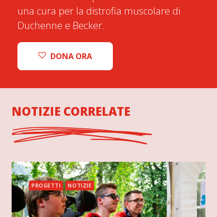
una cura per la distrofia muscolare di
Duchenne e Becker.
DONA ORA
NOTIZIE CORRELATE
PROGETTI
NOTIZIE