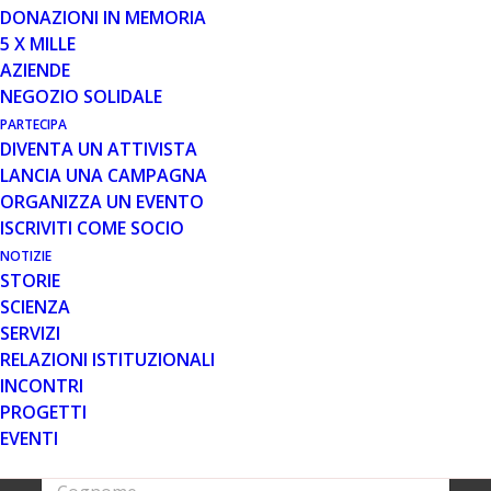
DONAZIONI IN MEMORIA
5 X MILLE
AZIENDE
NEGOZIO SOLIDALE
PARTECIPA
DIVENTA UN ATTIVISTA
LANCIA UNA CAMPAGNA
ORGANIZZA UN EVENTO
ISCRIVITI COME SOCIO
Via Pietro de Francisci, 36, 00165, Roma
–
NOTIZIE
Tel
0666182811
Fax 0666188428 – Email
STORIE
info@parentproject.it
Pec
SCIENZA
parentprojectonlus@pec.it
SERVIZI
RELAZIONI ISTITUZIONALI
Iscriviti alla newsletter
INCONTRI
PROGETTI
N
E
EVENTI
O
M
M
A
C
E
I