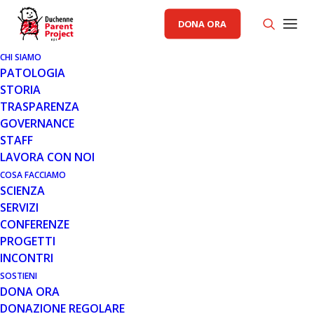
DONA ORA
CHI SIAMO
PATOLOGIA
La ricerca è una
STORIA
TRASPARENZA
maratona, mensile
GOVERNANCE
STAFF
LAVORA CON NOI
€
COSA FACCIAMO
SCIENZA
€15
€30
€60
Altro importo
SERVIZI
CONFERENZE
PROGETTI
You have chosen to donate
€30
al mese.
INCONTRI
Continua
SOSTIENI
DONA ORA
DONAZIONE REGOLARE