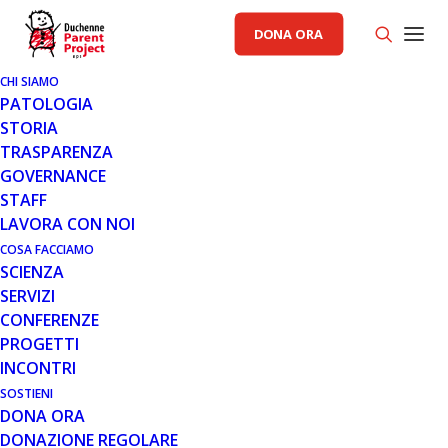
DONA ORA
CHI SIAMO
PATOLOGIA
STORIA
TRASPARENZA
GOVERNANCE
STAFF
LAVORA CON NOI
COSA FACCIAMO
Via Pietro de Francisci, 36, 00165, Roma
–
SCIENZA
Tel
0666182811
Fax 0666188428 – Email
SERVIZI
info@parentproject.it
Pec
CONFERENZE
parentprojectonlus@pec.it
PROGETTI
INCONTRI
Iscriviti alla newsletter
SOSTIENI
DONA ORA
DONAZIONE REGOLARE
N
A