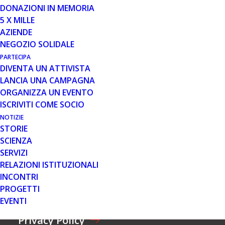
O
C
DONAZIONI IN MEMORIA
M
C
C
5 X MILLE
E
E
O
AZIENDE
*
T
G
E
T
NEGOZIO SOLIDALE
N
M
A
O
PARTECIPA
A
Z
M
DIVENTA UN ATTIVISTA
I
I
A
Accetti i nostri termini sulla Privacy Policy.
E
L
O
LANCIA UNA CAMPAGNA
C
*
*
N
C
ORGANIZZA UN EVENTO
E
E
ISCRIVITI COME SOCIO
*
INVIA
T
C
NOTIZIE
T
O
A
STORIE
G
Z
SCIENZA
N
I
Famiglie e Pazienti
O
SERVIZI
O
M
RELAZIONI ISTITUZIONALI
N
E
E
INCONTRI
Area Materiali
*
PROGETTI
EVENTI
Privacy Policy