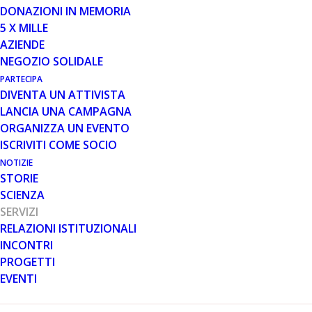
DONAZIONI IN MEMORIA
5 X MILLE
23 MAR 2026
AZIENDE
DISPONIBILI LE LINEE GUIDA
NEGOZIO SOLIDALE
AGGIORNATE SULLO SVILUPPO
PARTECIPA
NEUROCOGNITIVO NELLA
DIVENTA UN ATTIVISTA
DMD/BMD
LANCIA UNA CAMPAGNA
ORGANIZZA UN EVENTO
ISCRIVITI COME SOCIO
NOTIZIE
STORIE
SCIENZA
SERVIZI
RELAZIONI ISTITUZIONALI
Nel corso della recente Conferenza Internazionale di
INCONTRI
Parent Project, che si è svolta a Roma dal 27 febbraio al
PROGETTI
1 marzo, sono state presentate e distribuite alla
EVENTI
comunità di pazienti le Linee guida aggiornate sul tema
Sviluppo neurocognitivo nelle distrofinopatie.