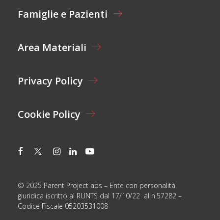
A
I
Z
Famiglie e Pazienti
O
I
N
O
E
N
Area Materiali
*
E
*
Privacy Policy
Cookie Policy
© 2025 Parent Project aps – Ente con personalità
giuridica iscritto al RUNTS dal 17/10/22 al n.57282 –
Codice Fiscale 05203531008