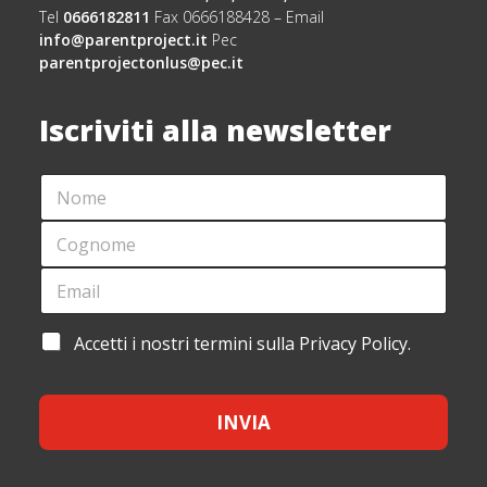
Tel
0666182811
Fax 0666188428 – Email
info@parentproject.it
Pec
parentprojectonlus@pec.it
Iscriviti alla newsletter
N
O
M
C
E
O
*
G
E
N
N
M
O
O
A
M
M
I
E
A
Accetti i nostri termini sulla Privacy Policy.
E
L
*
C
*
*
A
C
C
E
C
INVIA
T
E
T
T
A
T
Z