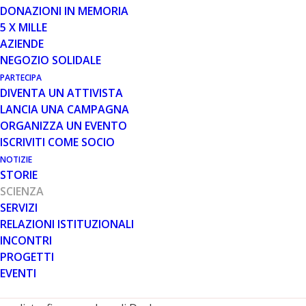
DONAZIONI IN MEMORIA
5 X MILLE
22 LUG 2025
AZIENDE
DERAMIOCEL: UN
NEGOZIO SOLIDALE
AGGIORNAMENTO DA CAPRICOR
PARTECIPA
DIVENTA UN ATTIVISTA
LANCIA UNA CAMPAGNA
ORGANIZZA UN EVENTO
ISCRIVITI COME SOCIO
NOTIZIE
STORIE
SCIENZA
Lo scorso 11 luglio l’azienda biotecnologica
Capricor
SERVIZI
Therapeutics
ha ricevuto una comunicazione
RELAZIONI ISTITUZIONALI
ufficiale dalla FDA, in merito alla sua richiesta di
INCONTRI
licenza biologica (BLA, Biologics Licence Application)
PROGETTI
per il farmaco
Deramiocel
(precedentemente noto
EVENTI
come CAP-1002), una terapia cellulare sperimentale
per il trattamento della cardiomiopatia associata alla