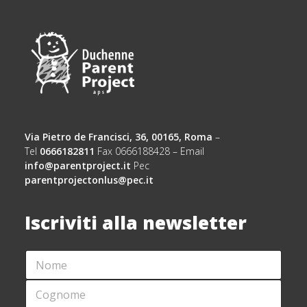
Via Pietro de Francisci, 36, 00165, Roma
–
Tel
0666182811
Fax 0666188428 – Email
info@parentproject.it
Pec
parentprojectonlus@pec.it
Iscriviti alla newsletter
N
*
O
E
M
M
C
E
A
O
*
I