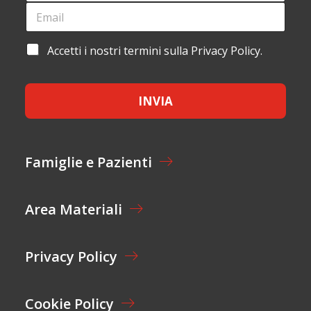
G
E
L
N
M
*
O
A
M
I
A
Accetti i nostri termini sulla Privacy Policy.
E
L
C
*
*
C
E
INVIA
T
T
A
Z
I
Famiglie e Pazienti
O
N
E
Area Materiali
*
Privacy Policy
Cookie Policy