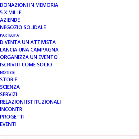
DONAZIONI IN MEMORIA
GENERALE
5 X MILLE
AZIENDE
NEGOZIO SOLIDALE
PARTECIPA
DIVENTA UN ATTIVISTA
LANCIA UNA CAMPAGNA
2 FEB 2024
ORGANIZZA UN EVENTO
ISCRIVITI COME SOCIO
SRP-5051: positivi i risultati
della parte B dello studio clinico
NOTIZIE
MOMENTUM
STORIE
SCIENZA
L’azienda statunitense Sarepta Therapeutics
SERVIZI
ha diffuso nel comunicato stampa del 29
RELAZIONI ISTITUZIONALI
gennaio i risultati positivi della parte B dello
INCONTRI
studio clinico…
PROGETTI
EVENTI
Leggi tutto