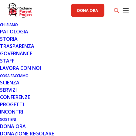
DONA ORA
CHI SIAMO
PATOLOGIA
5 FEB 2024
STORIA
CONCLUSO CON SUCCESSO IL
TRASPARENZA
TERZO WEBINAR DI PARENT
GOVERNANCE
PROJECT SULLA
STAFF
REGOLAMENTAZIONE DEI
LAVORA CON NOI
FARMACI
COSA FACCIAMO
SCIENZA
Parent Project ha concluso con successo la serie di
SERVIZI
webinar dedicati al percorso di approvazione dei
CONFERENZE
farmaci, offrendo agli spettatori un confronto…
PROGETTI
INCONTRI
Leggi tutto
SOSTIENI
DONA ORA
DONAZIONE REGOLARE