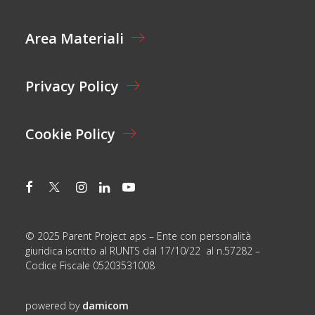
N
M
E
E
Area Materiali
*
*
Privacy Policy
Cookie Policy
© 2025 Parent Project aps – Ente con personalità
giuridica iscritto al RUNTS dal 17/10/22 al n.57282 –
Codice Fiscale 05203531008
powered by
damicom