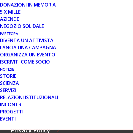
O
N
DONAZIONI IN MEMORIA
M
O
C
5 X MILLE
E
M
O
AZIENDE
*
E
G
E
*
NEGOZIO SOLIDALE
N
M
C
O
PARTECIPA
A
O
M
DIVENTA UN ATTIVISTA
I
G
A
Accetti i nostri termini sulla Privacy Policy.
E
L
N
LANCIA UNA CAMPAGNA
C
*
*
O
C
ORGANIZZA UN EVENTO
M
E
ISCRIVITI COME SOCIO
E
INVIA
T
NOTIZIE
T
A
STORIE
Z
SCIENZA
I
Famiglie e Pazienti
SERVIZI
O
RELAZIONI ISTITUZIONALI
N
E
INCONTRI
Area Materiali
*
PROGETTI
EVENTI
Privacy Policy