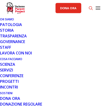
DONA ORA
CHI SIAMO
PATOLOGIA
STORIA
TRASPARENZA
GOVERNANCE
STAFF
LAVORA CON NOI
COSA FACCIAMO
Via Pietro de Francisci, 36, 00165, Roma
–
SCIENZA
Tel
0666182811
Fax 0666188428 – Email
SERVIZI
info@parentproject.it
Pec
CONFERENZE
parentprojectonlus@pec.it
PROGETTI
INCONTRI
Iscriviti alla newsletter
SOSTIENI
DONA ORA
DONAZIONE REGOLARE
N
*