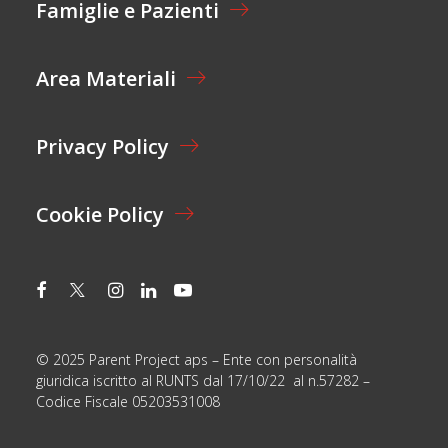
E
Famiglie e Pazienti
O
M
N
A
E
I
Area Materiali
*
L
*
Privacy Policy
Cookie Policy
© 2025 Parent Project aps – Ente con personalità
giuridica iscritto al RUNTS dal 17/10/22 al n.57282 –
Codice Fiscale 05203531008