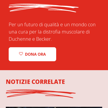
Per un futuro di qualità e un mondo con
una cura per la distrofia muscolare di
Duchenne e Becker.
DONA ORA
NOTIZIE CORRELATE