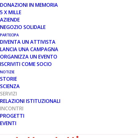
DONAZIONI IN MEMORIA
5 X MILLE
28 AGO 2025
AZIENDE
AFFETTIVITÀ, DISABILITÀ E
NEGOZIO SOLIDALE
DIRITTI: PERCHÉ È TEMPO DI
PARTECIPA
PARLARNE INSIEME
DIVENTA UN ATTIVISTA
LANCIA UNA CAMPAGNA
ORGANIZZA UN EVENTO
ISCRIVITI COME SOCIO
NOTIZIE
STORIE
SCIENZA
SERVIZI
RELAZIONI ISTITUZIONALI
INCONTRI
Cos’è l’affettività e
PROGETTI
EVENTI
perché riguarda