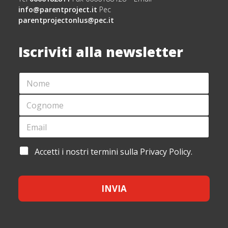
info@parentproject.it
Pec
parentprojectonlus@pec.it
Iscriviti alla newsletter
N
O
M
C
E
O
*
G
E
A
N
M
C
O
A
C
M
I
E
A
Accetti i nostri termini sulla Privacy Policy.
E
L
T
C
*
*
T
C
A
E
Z
INVIA
T
I
T
O
A
N
Z
E
I