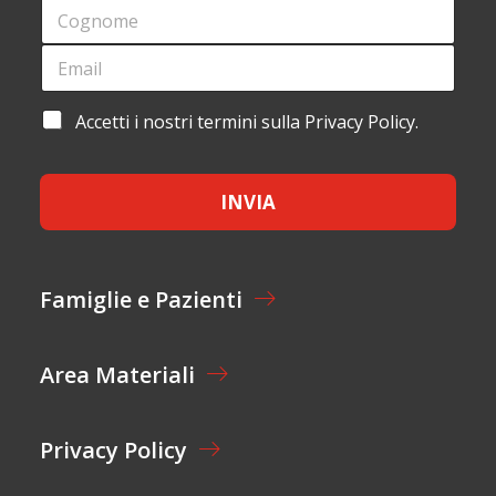
C
E
O
*
G
E
*
N
M
*
O
A
E
M
I
M
A
Accetti i nostri termini sulla Privacy Policy.
E
L
A
C
*
*
I
C
L
E
INVIA
T
T
A
Z
I
Famiglie e Pazienti
O
N
E
Area Materiali
*
Privacy Policy