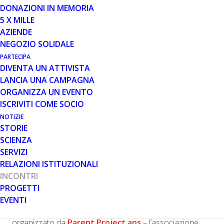
DONAZIONI IN MEMORIA
5 X MILLE
10 APR 2025
AZIENDE
A ROMA UN MEETING
NEGOZIO SOLIDALE
INTERNAZIONALE SUGLI
PARTECIPA
ASPETTI CARDIO-RESPIRATORI
DIVENTA UN ATTIVISTA
NELLA DUCHENNE
LANCIA UNA CAMPAGNA
ORGANIZZA UN EVENTO
ISCRIVITI COME SOCIO
NOTIZIE
STORIE
SCIENZA
SERVIZI
RELAZIONI ISTITUZIONALI
Un incontro tra specialisti con un focus sugli standard di
INCONTRI
cura nella gestione clinica
PROGETTI
Dal 7 al 9 aprile si è tenuto a Roma il meeting
EVENTI
Cardiopulmonary Consensus in Duchenne
,
organizzato da
Parent Project aps
– l’associazione