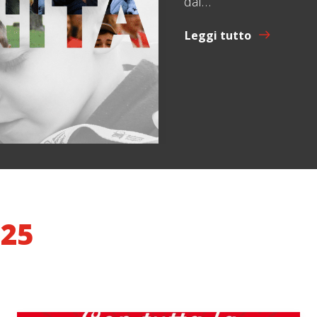
dal…
Leggi tutto
025