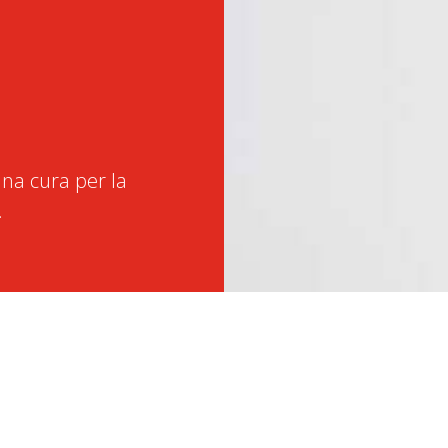
na cura per la
.