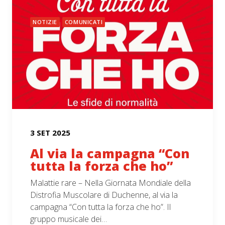
NOTIZIE
COMUNICATI
3 SET 2025
Al via la campagna “Con
tutta la forza che ho”
Malattie rare – Nella Giornata Mondiale della
Distrofia Muscolare di Duchenne, al via la
campagna “Con tutta la forza che ho”. Il
gruppo musicale dei…