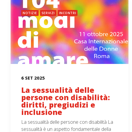
NOTIZIE
SERVIZI
INCONTRI
6 SET 2025
La sessualità delle
persone con disabilità:
diritti, pregiudizi e
inclusione
La sessualità delle persone con disabilità La
sessualità è un aspetto fondamentale della