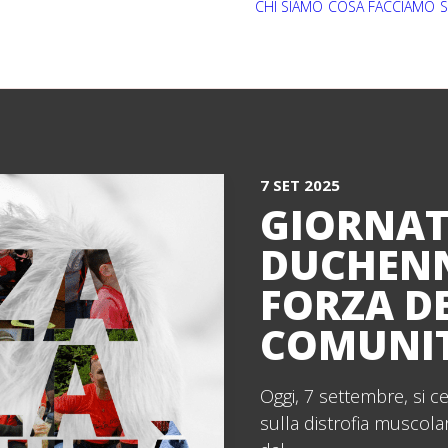
CHI SIAMO
COSA FACCIAMO
S
7 SET 2025
GIORNAT
DUCHENN
FORZA D
COMUNI
Oggi, 7 settembre, si c
sulla distrofia musco