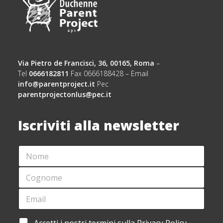
Via Pietro de Francisci, 36, 00165, Roma
–
Tel
0666182811
Fax 0666188428 – Email
info@parentproject.it
Pec
parentprojectonlus@pec.it
Iscriviti alla newsletter
N
*
O
N
M
O
C
E
M
O
*
E
G
E
N
N
M
O
O
A
M
M
I
E
A