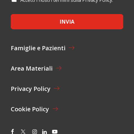
Accetti i nostri termini sulla Privacy Policy.
E
L
C
*
*
C
E
INVIA
T
T
A
Z
I
Famiglie e Pazienti
O
N
E
Area Materiali
*
Privacy Policy
Cookie Policy