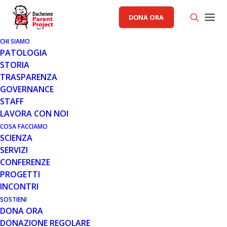
DONA ORA
CHI SIAMO
PATOLOGIA
STORIA
TRASPARENZA
AREA SCIENZA PP
,
GENERALE
GOVERNANCE
STAFF
4 SET 2023
LAVORA CON NOI
FIBROGEN ANNUNCIA I
COSA FACCIAMO
SCIENZA
RISULTATI INIZIALI DELLO
SERVIZI
STUDIO LELANTOS 2 CON
CONFERENZE
PAMREVLUMAB NEI PAZIENTI
PROGETTI
DMD DEAMBULANTI
INCONTRI
SOSTIENI
DONA ORA
DONAZIONE REGOLARE