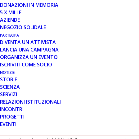
DONAZIONI IN MEMORIA
5 X MILLE
AZIENDE
Sono purtroppo negativi i risultati dello studio clinico di
NEGOZIO SOLIDALE
fase 3 LELANTOS 2 che ha valutato pamrevlumab nei
PARTECIPA
pazienti DMD deambulanti. I primi risultati del trial,
DIVENTA UN ATTIVISTA
descritti nel comunicato stampa diffuso il 29 agosto
LANCIA UNA CAMPAGNA
dall’azienda statunitense Fibrogen, indicano che lo
ORGANIZZA UN EVENTO
studio non ha raggiunto l’obiettivo primario, ovvero
ISCRIVITI COME SOCIO
dimostrare una differenza statisticamente significativa
NOTIZIE
rispetto a inizio studio nel punteggio della valutazione
STORIE
North Star Ambulatory Assessment (NSAA) dopo 52
SCIENZA
settimane di trattamento.
SERVIZI
RELAZIONI ISTITUZIONALI
Pamrevlumab è un farmaco sperimentale sviluppato per
INCONTRI
contrastare la deposizione di tessuto fibroso nei
PROGETTI
muscoli. A giugno di quest’anno Fibrogen aveva diffuso i
EVENTI
risultati negativi dello studio clinico che aveva valutato
l’efficacia della molecola nei pazienti DMD non