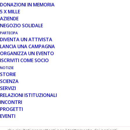
DONAZIONI IN MEMORIA
Pubblichiamo una lettera della Prof.ssa Annamaria De
5 X MILLE
Luca, che ringraziamo, alla quale abbiamo chiesto un
AZIENDE
chiarimento in merito alla pubblicazione della notizia
NEGOZIO SOLIDALE
relativa a nuovo approccio per la Distrofia muscolare di
PARTECIPA
Duchenne con Neu-REFIX® Beta 1,3-1,6 glucan.
DIVENTA UN ATTIVISTA
LANCIA UNA CAMPAGNA
E’ di questi giorni la notizia dilagante dei potenziali effetti
ORGANIZZA UN EVENTO
benefici di beta-glucani prodotti dal ceppo N-163 di
ISCRIVITI COME SOCIO
Aureobasidium pullulans in pazienti con Distrofia
muscolare di Duchenne, alla luce di uno studio pilota
NOTIZIE
STORIE
pubblicato sulla rivista IBRO Neuroscience Reports e di
SCIENZA
una serie di studi pre-clinici e clinici “pre-print” su bioRxiv
SERVIZI
(quindi ancora non sottoposti al processo di revisione
RELAZIONI ISTITUZIONALI
necessaria per la pubblicazione) da parte di gruppi di
INCONTRI
ricercatori indiani e giapponesi. Gli effetti benefici sono
PROGETTI
attribuiti ad azioni di modulazione dei processi
EVENTI
infiammatori, come peraltro atteso da prodotti del
metabolismo del microbiota intestinale. Fermo restando