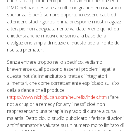
che risultati promettenti per il trattamento dei pazienti
DMD debbano essere accolti con grande entusiasmo e
speranza, è però sempre opportuno essere cauti ed
attendere studi rigorosi prima di esporre i nostri ragazzi
a terapie non adeguatamente validate. Viene quindi da
chiedersi anche i motivi che sono alla base della
divulgazione ampia di notizie di questo tipo a fronte dei
risultati prematuri.
Senza entrare troppo nello specifico, vediamo
brevemente quali possono essere i problemi legati a
questa notizia: innanzitutto si tratta di integratori
alimentari, che come correttamente esplicitato sul sito
della azienda che li produce
(
https://www.nichiglucan.com/neurefix/index.html
) “are
not a drug or a remedy for any illness” cioè non
rappresentano una terapia in grado di curare alcuna
malattia. Detto ciò, lo studio pubblicato riferisce di azioni
antinfiammatorie valutate su un numero molto limitato di