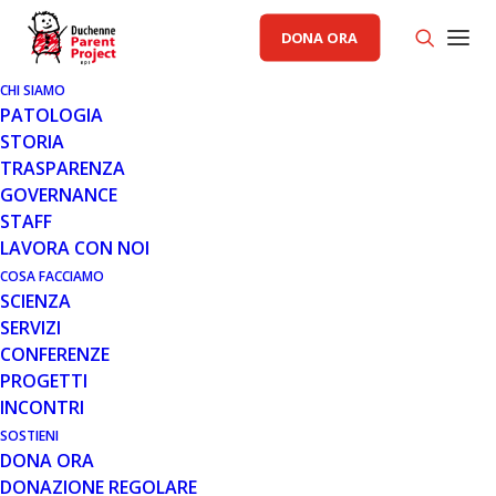
DONA ORA
CHI SIAMO
PATOLOGIA
STORIA
TRASPARENZA
AREA SCIENZA PP
,
GENERALE
GOVERNANCE
STAFF
7 AGO 2023
LAVORA CON NOI
NEU-REFIX BETA GLUCANI: UN
COSA FACCIAMO
SCIENZA
APPROFONDIMENTO DELLA
SERVIZI
PROF.SSA ANNAMARIA DE LUCA
CONFERENZE
PROGETTI
INCONTRI
SOSTIENI
DONA ORA
DONAZIONE REGOLARE