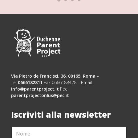
Via Pietro de Francisci, 36, 00165, Roma
–
Tel
0666182811
Fax 0666188428 – Email
info@parentproject.it
Pec
parentprojectonlus@pec.it
Iscriviti alla newsletter
N
*
O
A