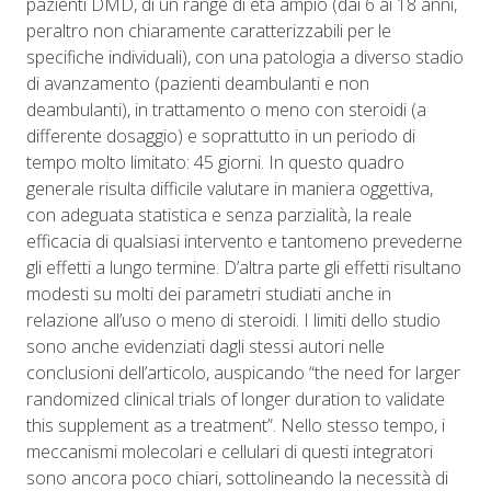
pazienti DMD, di un range di età ampio (dai 6 ai 18 anni,
peraltro non chiaramente caratterizzabili per le
specifiche individuali), con una patologia a diverso stadio
di avanzamento (pazienti deambulanti e non
deambulanti), in trattamento o meno con steroidi (a
differente dosaggio) e soprattutto in un periodo di
tempo molto limitato: 45 giorni. In questo quadro
generale risulta difficile valutare in maniera oggettiva,
con adeguata statistica e senza parzialità, la reale
efficacia di qualsiasi intervento e tantomeno prevederne
gli effetti a lungo termine. D’altra parte gli effetti risultano
modesti su molti dei parametri studiati anche in
relazione all’uso o meno di steroidi. I limiti dello studio
sono anche evidenziati dagli stessi autori nelle
conclusioni dell’articolo, auspicando “the need for larger
randomized clinical trials of longer duration to validate
this supplement as a treatment”. Nello stesso tempo, i
meccanismi molecolari e cellulari di questi integratori
sono ancora poco chiari, sottolineando la necessità di