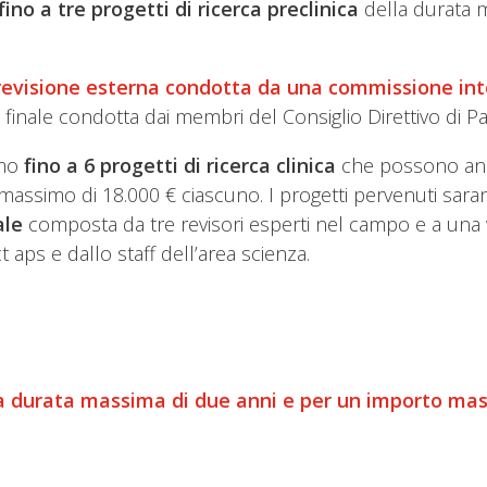
fino a tre progetti di ricerca preclinica
della durata 
revisione esterna condotta da una commissione int
nale condotta dai membri del Consiglio Direttivo di Pare
emo
fino a 6 progetti di ricerca clinica
che possono anch
 massimo di 18.000 € ciascuno. I progetti pervenuti sar
ale
composta da tre revisori esperti nel campo e a una 
 aps e dallo staff dell’area scienza.
na durata massima di due anni e per un importo mass