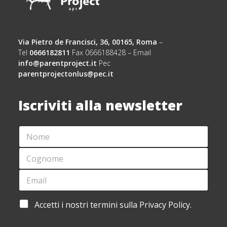
Via Pietro de Francisci, 36, 00165, Roma
–
Tel
0666182811
Fax 0666188428 – Email
info@parentproject.it
Pec
parentprojectonlus@pec.it
Iscriviti alla newsletter
N
*
O
*
M
*
C
E
O
*
G
E
N
M
O
A
M
I
A
Accetti i nostri termini sulla Privacy Policy.
E
L
C
*
*
C