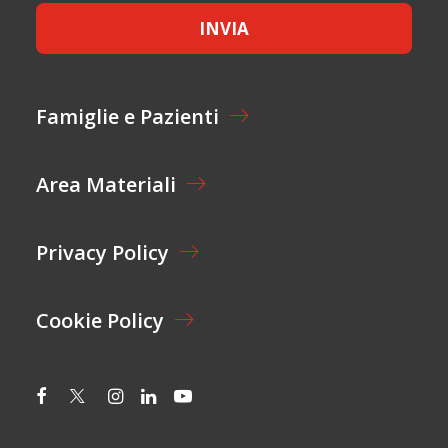
E
INVIA
T
T
A
Z
I
Famiglie e Pazienti
O
N
E
Area Materiali
*
Privacy Policy
Cookie Policy