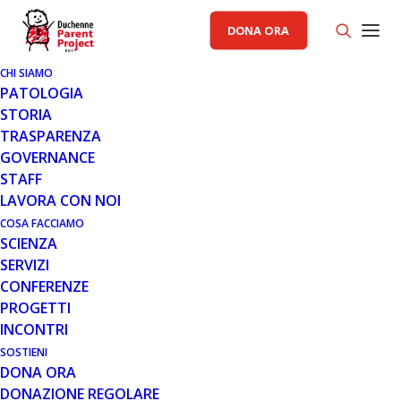
DONA ORA
CHI SIAMO
PATOLOGIA
STORIA
TRASPARENZA
AREA CAD PP
,
GENERALE
GOVERNANCE
STAFF
28 FEB 2023
LAVORA CON NOI
ORIENTARSI FRA I DIRITTI.
COSA FACCIAMO
SCIENZA
DISABILITÀ, NORME E
SERVIZI
OPPORTUNITÀ: CONSIGLI UTILI
CONFERENZE
PER LE PERSONE CON DISTROFIE
PROGETTI
MUSCOLARI E I LORO FAMILIARI
INCONTRI
SOSTIENI
DONA ORA
DONAZIONE REGOLARE