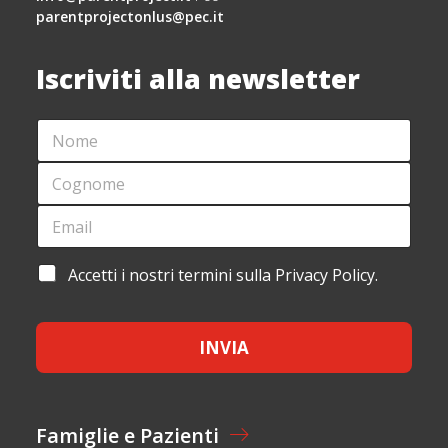
parentprojectonlus@pec.it
Iscriviti alla newsletter
N
O
M
C
E
O
*
G
E
L
N
M
A
O
A
Y
M
I
O
A
Accetti i nostri termini sulla Privacy Policy.
E
L
U
C
*
*
T
C
*
E
N
INVIA
T
O
T
M
A
E
Z
I
Famiglie e Pazienti
O