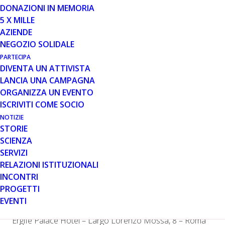
DONAZIONI IN MEMORIA
5 X MILLE
6 FEB 2023
AZIENDE
DAL 17 AL 19 FEBBRAIO A ROMA
NEGOZIO SOLIDALE
LA CONFERENZA
PARTECIPA
INTERNAZIONALE DI PARENT
DIVENTA UN ATTIVISTA
PROJECT
LANCIA UNA CAMPAGNA
ORGANIZZA UN EVENTO
ISCRIVITI COME SOCIO
NOTIZIE
STORIE
SCIENZA
SERVIZI
RELAZIONI ISTITUZIONALI
3 intense giornate di approfondimento sulla distrofia
INCONTRI
muscolare di Duchenne e Becker
PROGETTI
Dal 17 al 19 febbraio 2023
EVENTI
Ergife Palace Hotel – Largo Lorenzo Mossa, 8 – Roma