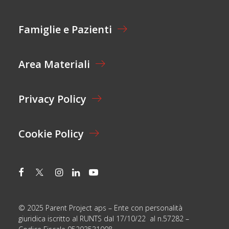
N
A
O
Z
M
I
Famiglie e Pazienti
E
O
N
E
Area Materiali
*
Privacy Policy
Cookie Policy
© 2025 Parent Project aps – Ente con personalità
giuridica iscritto al RUNTS dal 17/10/22 al n.57282 –