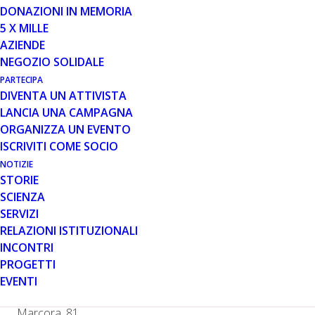
DONAZIONI IN MEMORIA
5 X MILLE
25 OTT 2022
AZIENDE
UNA GARA INDOOR CON IL
NEGOZIO SOLIDALE
WHEELCHAIR GP
PARTECIPA
DIVENTA UN ATTIVISTA
LANCIA UNA CAMPAGNA
ORGANIZZA UN EVENTO
ISCRIVITI COME SOCIO
NOTIZIE
STORIE
SCIENZA
Lo staff del
Wheelchair GP
associazione sportiva
SERVIZI
dilettantistica che organizza gare di velocità per persone
RELAZIONI ISTITUZIONALI
che utilizzano carrozzine elettroniche, è lieta di
INCONTRI
annunciare che si ritorna in pista con una
gara indoor.
PROGETTI
Domenica 27 novembre
alle
15:00
presso il Palazzetto
EVENTI
dello sport di
Cavaria con Premezzo (VA)
in via
Marcora, 81.