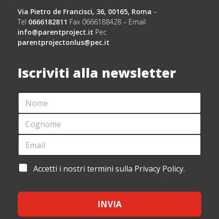
Via Pietro de Francisci, 36, 00165, Roma
–
Tel
0666182811
Fax 0666188428 – Email
info@parentproject.it
Pec
parentprojectonlus@pec.it
Iscriviti alla newsletter
N
*
O
A
M
C
C
E
C
O
*
E
G
E
T
N
M
T
O
A
A
M
I
Z
A
Accetti i nostri termini sulla Privacy Policy.
E
L
I
C
*
*
O
C
N
E
E
INVIA
T
*
T