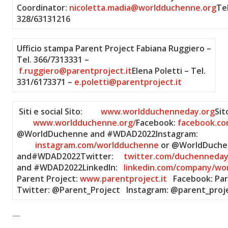
Coordinator:
nicoletta.madia@worldduchenne.org
Tel
328/63131216
Ufficio stampa Parent Project
Fabiana Ruggiero –
Tel. 366/7313331 –
f.ruggiero@parentproject.it
Elena Poletti – Tel.
331/6173371 –
e.poletti@parentproject.it
Siti e social
Sito:
www.worldduchenneday.org
Sit
www.worldduchenne.org/
Facebook:
facebook.c
@WorldDuchenne and #WDAD2022Instagram:
instagram.com/worldduchenne
or @WorldDuche
and#WDAD2022Twitter:
twitter.com/duchenneda
and #WDAD2022LinkedIn:
linkedin.com/company/w
Parent Project:
www.parentproject.it
Facebook: Par
Twitter: @Parent_Project Instagram: @parent_proj
—