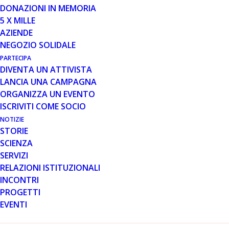
DONAZIONI IN MEMORIA
5 X MILLE
7 SET 2022
AZIENDE
IL 7 SETTEMBRE SI CELEBRA LA
NEGOZIO SOLIDALE
GIORNATA MONDIALE DI
PARTECIPA
SENSIBILIZZAZIONE SULLA
DIVENTA UN ATTIVISTA
DISTROFIA MUSCOLARE DI
LANCIA UNA CAMPAGNA
DUCHENNE (DMD)
ORGANIZZA UN EVENTO
ISCRIVITI COME SOCIO
NOTIZIE
STORIE
SCIENZA
SERVIZI
RELAZIONI ISTITUZIONALI
INCONTRI
Al centro dell’edizione 2022 le donne e la Duchenne
PROGETTI
Roma, 7 settembre 2022
EVENTI