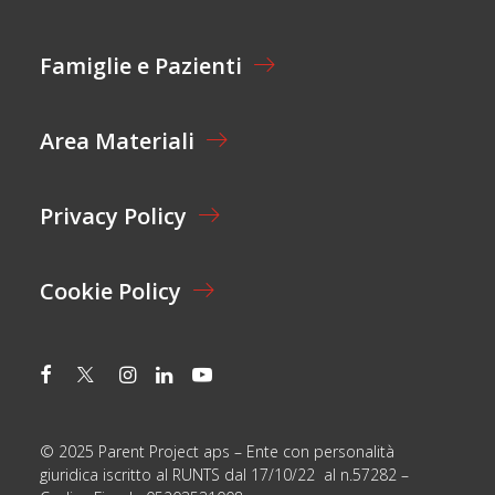
A
Z
I
Famiglie e Pazienti
O
N
E
Area Materiali
*
Privacy Policy
Cookie Policy
© 2025 Parent Project aps – Ente con personalità
giuridica iscritto al RUNTS dal 17/10/22 al n.57282 –