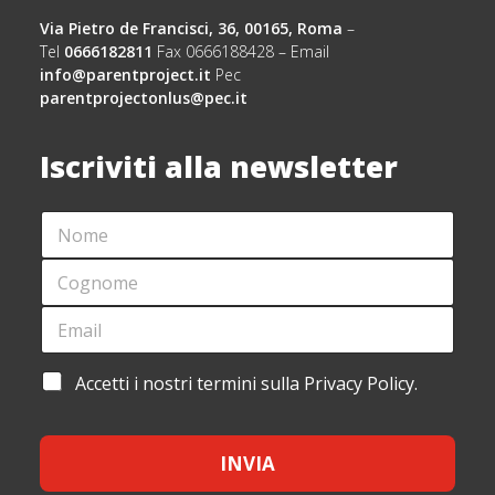
Via Pietro de Francisci, 36, 00165, Roma
–
Tel
0666182811
Fax 0666188428 – Email
info@parentproject.it
Pec
parentprojectonlus@pec.it
Iscriviti alla newsletter
N
E
O
M
M
A
C
E
I
O
*
L
G
E
*
N
M
*
O
A
C
M
I
O
A
Accetti i nostri termini sulla Privacy Policy.
E
L
G
C
*
*
N
C
O
E
M
INVIA
T
E
T