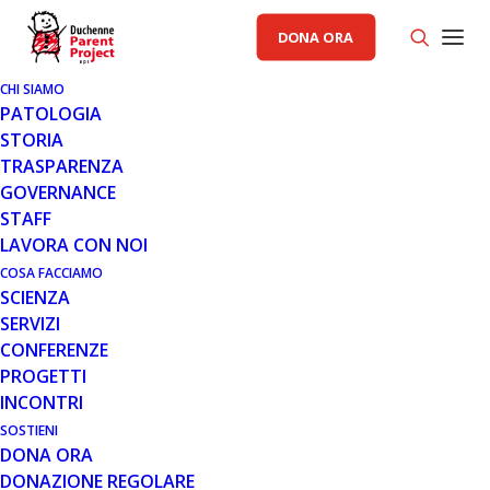
DONA ORA
CHI SIAMO
PATOLOGIA
STORIA
TRASPARENZA
GENERALE
,
RACCOLTA FONDI PP
GOVERNANCE
STAFF
30 MAR 2022
LAVORA CON NOI
IL TOUR DU RUTOR 2022
COSA FACCIAMO
SCIENZA
SOSTIENE PARENT PROJECT APS
SERVIZI
CONFERENZE
PROGETTI
INCONTRI
SOSTIENI
DONA ORA
DONAZIONE REGOLARE