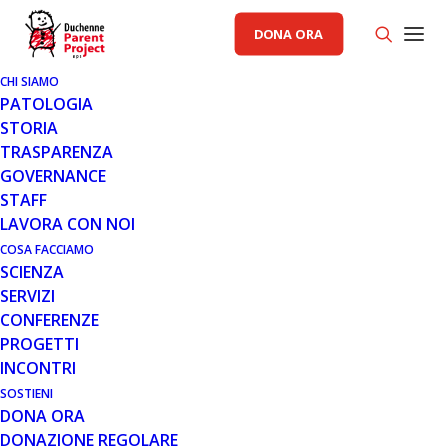
DONA ORA
CHI SIAMO
PATOLOGIA
STORIA
TRASPARENZA
GENERALE
,
RACCOLTA FONDI PP
GOVERNANCE
STAFF
7 MAR 2022
LAVORA CON NOI
TUTTI IN SELLA IN VAL PUSTERIA
COSA FACCIAMO
SCIENZA
CON DOLOMITI FOR DUCHENNE
SERVIZI
CONFERENZE
PROGETTI
INCONTRI
SOSTIENI
DONA ORA
DONAZIONE REGOLARE