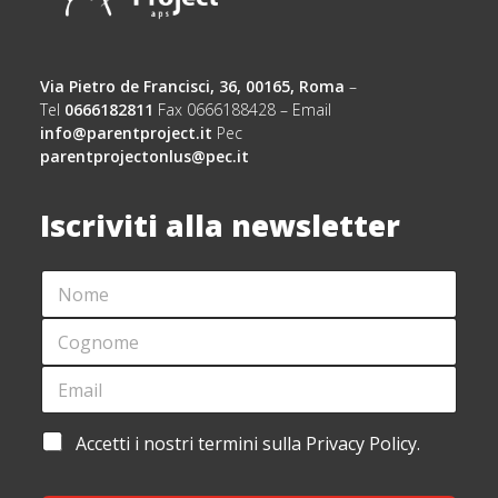
Via Pietro de Francisci, 36, 00165, Roma
–
Tel
0666182811
Fax 0666188428 – Email
info@parentproject.it
Pec
parentprojectonlus@pec.it
Iscriviti alla newsletter
N
O
M
C
E
O
*
G
E
*
N
M
*
O
A
C
M
I
O
A
Accetti i nostri termini sulla Privacy Policy.
E
L
G
C
*
*
N
C
O