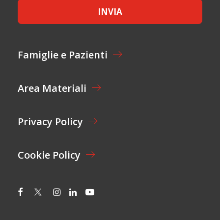
E
M
INVIA
T
E
T
*
A
Z
I
Famiglie e Pazienti
O
N
E
Area Materiali
*
Privacy Policy
Cookie Policy