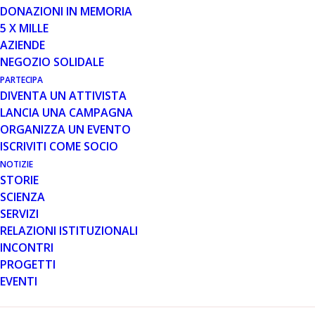
DONAZIONI IN MEMORIA
5 X MILLE
24 FEB 2022
AZIENDE
APPUNTAMENTO A ROMA PER
NEGOZIO SOLIDALE
LA GIORNATA DELLE MALATTIE
PARTECIPA
RARE
DIVENTA UN ATTIVISTA
LANCIA UNA CAMPAGNA
ORGANIZZA UN EVENTO
ISCRIVITI COME SOCIO
NOTIZIE
STORIE
SCIENZA
SERVIZI
Il
28 febbraio dalle ore 10.00 alle ore 13.15
si terrà
RELAZIONI ISTITUZIONALI
alla
Galleria Nazionale d’Arte Moderna di Roma
un
INCONTRI
appuntamento organizzato da UNIAMO per celebrare i
PROGETTI
15 anni della Giornata delle Malattie Rare.
EVENTI