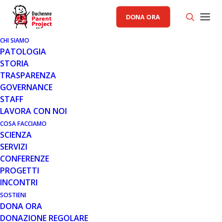
DONA ORA
CHI SIAMO
PATOLOGIA
STORIA
TRASPARENZA
AREA CAD PP
,
GENERALE
GOVERNANCE
STAFF
20 FEB 2022
LAVORA CON NOI
NUOVA EDIZIONE DELLA GUIDA
COSA FACCIAMO
SCIENZA
AGEVOLAZIONI FISCALI PER
SERVIZI
PERSONE CON DISABILITÀ
CONFERENZE
PROGETTI
INCONTRI
SOSTIENI
DONA ORA
DONAZIONE REGOLARE