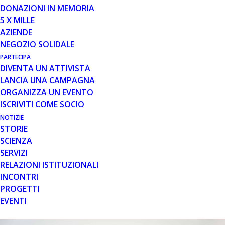
DONAZIONI IN MEMORIA
E’ stata aggiornata a febbraio 2022 la Guida alle
5 X MILLE
Agevolazioni Fiscali per persone con disabilità, che
AZIENDE
l’Agenzia delle Entrate periodicamente pubblica per
NEGOZIO SOLIDALE
fornire ai cittadini uno strumento per potersi orientare
PARTECIPA
nelle agevolazioni e nei benefici fiscali che la normativa
DIVENTA UN ATTIVISTA
tributaria prevede per le i contribuenti con disabilità.
LANCIA UNA CAMPAGNA
ORGANIZZA UN EVENTO
Potete scaricarla qui:
ISCRIVITI COME SOCIO
Guida_alle_agevolazioni_fiscali_per_le_persone_con_disabilita_febbraio-
NOTIZIE
2022
Download
STORIE
SCIENZA
SERVIZI
RELAZIONI ISTITUZIONALI
INCONTRI
PROGETTI
EVENTI