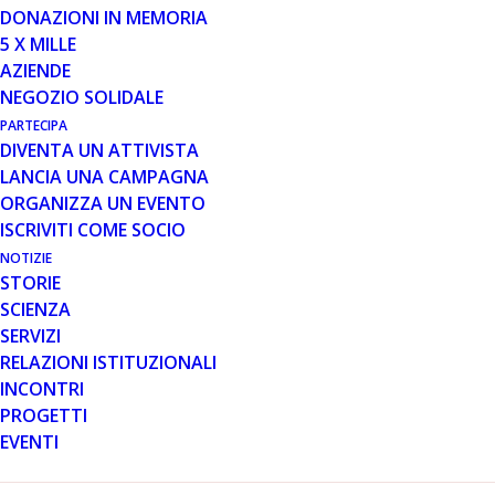
DONAZIONI IN MEMORIA
Al webinar del 15 settembre scorso dedicato ai droni
5 X MILLE
abbiamo voluto diffondere qualche informazione in più
AZIENDE
in merito a questa disciplina, alle sue potenzialità e
NEGOZIO SOLIDALE
possibili sbocchi lavorativi, sportivi; i partecipanti hanno
PARTECIPA
avuto modo di conoscere Guido Magni, pilota di drone e
DIVENTA UN ATTIVISTA
volontario di Parent Project.
LANCIA UNA CAMPAGNA
ORGANIZZA UN EVENTO
Per chi fosse interessato e non è riuscito a partecipare
ISCRIVITI COME SOCIO
la registrazione del webinar sarà disponibile nei prossimi
giorni sul sito associativo.
NOTIZIE
STORIE
Parent Project inoltre, nell’ambito del progetto
SCIENZA
Consolidare, finanziato dal Ministero del Lavoro e delle
SERVIZI
Politiche Sociali, sta organizzando, per i ragazzi aderenti
RELAZIONI ISTITUZIONALI
alla Consulta, una giornata in cui condividere questa
INCONTRI
particolare esperienza, capirne le potenzialità e divertirsi
PROGETTI
insieme, naturalmente nel rispetto delle norme anti
EVENTI
Covid vigenti.