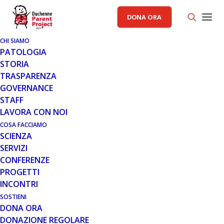
DONA ORA
CHI SIAMO
PATOLOGIA
STORIA
TRASPARENZA
GENERALE
GOVERNANCE
STAFF
17 SET 2021
LAVORA CON NOI
UN'ESPERIENZA DI VOLO COL
COSA FACCIAMO
SCIENZA
DRONE PER I RAGAZZI DELLA
SERVIZI
CONSULTA
CONFERENZE
PROGETTI
INCONTRI
SOSTIENI
DONA ORA
DONAZIONE REGOLARE