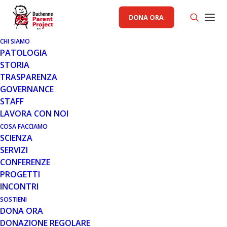
DONA ORA
CHI SIAMO
PATOLOGIA
STORIA
TRASPARENZA
AREA SCIENZA PP
,
GENERALE
GOVERNANCE
STAFF
5 MAG 2021
LAVORA CON NOI
SAREPTA RIPORTA RISULTATI
COSA FACCIAMO
SCIENZA
POSITIVI DELLO STUDIO CLINICO
SERVIZI
DI FASE 2 MOMENTUM CON SRP-
CONFERENZE
5051 IN PAZIENTI CON
PROGETTI
DISTROFIA MUSCOLARE DI
INCONTRI
DUCHENNE TRATTABILI CON LO
SKIPPING DELL’ESONE 51
SOSTIENI
DONA ORA
DONAZIONE REGOLARE