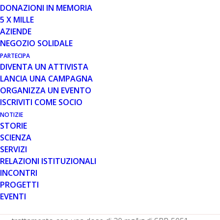
DONAZIONI IN MEMORIA
5 X MILLE
AZIENDE
NEGOZIO SOLIDALE
PARTECIPA
L’azienda farmaceutica Sarepta Therapeutics ha
DIVENTA UN ATTIVISTA
annunciato il 3 maggio i risultati della Parte A dello studio
LANCIA UNA CAMPAGNA
clinico MOMENTUM con SRP-5051, la molecola
ORGANIZZA UN EVENTO
antisenso di nuova generazione (PPMO) di Sarepta per
ISCRIVITI COME SOCIO
il trattamento dei pazienti Duchenne con mutazioni
NOTIZIE
trattabili con lo skipping dell’esone 51. MOMENTUM è
STORIE
uno studio di fase 2, globale, che include pazienti di età
SCIENZA
compresa tra i 7 e i 21 anni, deambulanti e non. La parte
SERVIZI
A dello studio, della durata di 12 settimane, ha valutato
RELAZIONI ISTITUZIONALI
dosi crescenti di SRP-5051 e ha individuato la massima
INCONTRI
dose tollerata, che verrà somministrata mensilmente per
PROGETTI
24 settimane nella parte B dello studio.
EVENTI
Dai risultati di biopsie eseguite dopo 3 mesi di