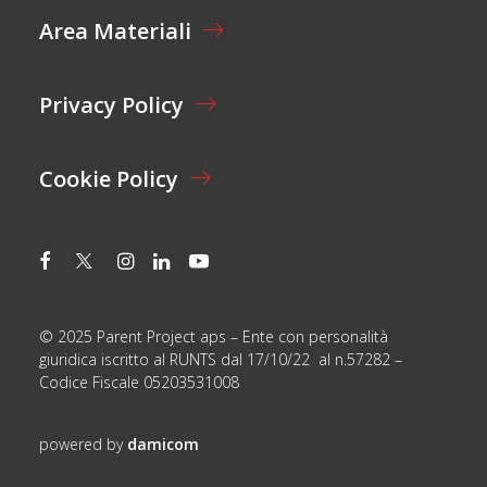
E
Area Materiali
*
Privacy Policy
Cookie Policy
© 2025 Parent Project aps – Ente con personalità
giuridica iscritto al RUNTS dal 17/10/22 al n.57282 –
Codice Fiscale 05203531008
powered by
damicom