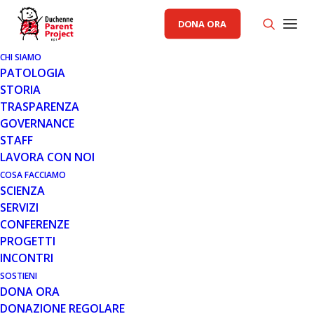
DONA ORA
CHI SIAMO
PATOLOGIA
STORIA
TRASPARENZA
AREA SCIENZA PP
,
GENERALE
GOVERNANCE
STAFF
19 MAR 2021
LAVORA CON NOI
AGGIORNAMENTI DAL TRIAL DI
COSA FACCIAMO
SCIENZA
TERAPIA GENICA DI SOLID
SERVIZI
CONFERENZE
PROGETTI
INCONTRI
SOSTIENI
DONA ORA
DONAZIONE REGOLARE