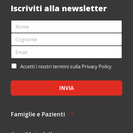
Iscriviti alla newsletter
N
*
O
*
M
C
E
O
*
G
E
N
M
O
A
M
I
A
Accetti i nostri termini sulla Privacy Policy.
E
L
C
*
*
C
E
INVIA
T
T
A
Z
I
Famiglie e Pazienti
O
N
E