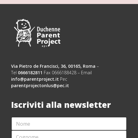
Via Pietro de Francisci, 36, 00165, Roma
–
Tel
0666182811
Fax 0666188428 – Email
info@parentproject.it
Pec
parentprojectonlus@pec.it
Iscriviti alla newsletter
N
*
O
C
M
O
C
E
G