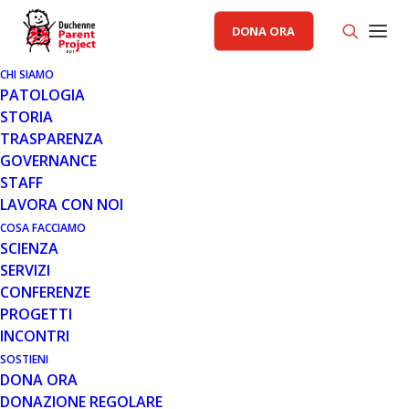
DONA ORA
CHI SIAMO
PATOLOGIA
STORIA
TRASPARENZA
AREA CAD PP
,
AREA SCIENZA PP
,
GENERALE
GOVERNANCE
STAFF
10 FEB 2021
LAVORA CON NOI
UNA LETTERA APERTA SUL TEMA
COSA FACCIAMO
SCIENZA
DEI VACCINI AL MINISTRO
SERVIZI
DELLA SALUTE
CONFERENZE
PROGETTI
INCONTRI
SOSTIENI
DONA ORA
DONAZIONE REGOLARE