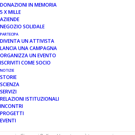
DONAZIONI IN MEMORIA
5 X MILLE
1 DIC 2020
AZIENDE
SCRITTORI DA UNA REALTÀ
NEGOZIO SOLIDALE
PARALLELA. RASSEGNA
PARTECIPA
CULTURALE DI ROMANZI E
DIVENTA UN ATTIVISTA
RACCONTI DAL MONDO DELLA
LANCIA UNA CAMPAGNA
DISABILITÀ
ORGANIZZA UN EVENTO
ISCRIVITI COME SOCIO
NOTIZIE
STORIE
SCIENZA
SERVIZI
RELAZIONI ISTITUZIONALI
INCONTRI
In occasione della Giornata internazionale dedicata alle
PROGETTI
persone con disabilità, giovedì 3 dicembre dalle ore 15 si
EVENTI
svolgerà “Scrittori da una realtà parallela”, un incontro al
quale parteciperà, in veste di autore, anche il nostro