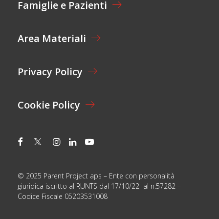
N
Famiglie e Pazienti
O
O
N
M
E
E
Area Materiali
*
*
Privacy Policy
Cookie Policy
© 2025 Parent Project aps – Ente con personalità
giuridica iscritto al RUNTS dal 17/10/22 al n.57282 –
Codice Fiscale 05203531008