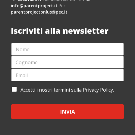
info@parentproject.it
Pec
parentprojectonlus@pec.it
Iscriviti alla newsletter
N
O
M
C
E
O
*
G
E
*
N
M
C
O
A
O
M
I
G
A
Accetti i nostri termini sulla Privacy Policy.
E
L
N
C
*
*
O
C
M
E
E
INVIA
T
*
T
C
A
O
Z
G
I