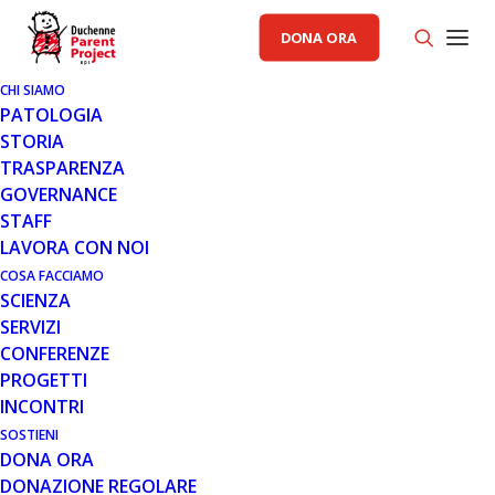
DONA ORA
CHI SIAMO
PATOLOGIA
STORIA
TRASPARENZA
GENERALE
,
RACCOLTA FONDI PP
GOVERNANCE
STAFF
30 SET 2020
LAVORA CON NOI
RITORNA "L'EMOZIONE DI MAI"
COSA FACCIAMO
SCIENZA
A VELLETRI
SERVIZI
CONFERENZE
PROGETTI
INCONTRI
SOSTIENI
DONA ORA
DONAZIONE REGOLARE