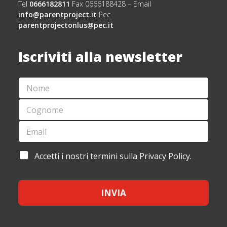
Tel
0666182811
Fax 0666188428 – Email
info@parentproject.it
Pec
parentprojectonlus@pec.it
Iscriviti alla newsletter
N
O
M
C
E
O
*
G
E
*
N
M
*
O
A
N
M
I
O
A
Accetti i nostri termini sulla Privacy Policy.
E
L
M
C
*
*
E
C
E
INVIA
T
T
A
Z