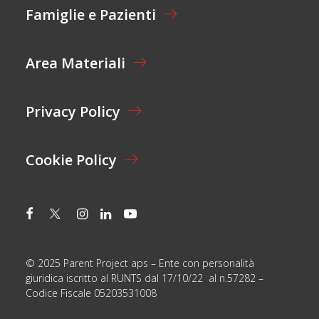
I
Famiglie e Pazienti
O
N
E
Area Materiali
*
Privacy Policy
Cookie Policy
© 2025 Parent Project aps – Ente con personalità
giuridica iscritto al RUNTS dal 17/10/22 al n.57282 –
Codice Fiscale 05203531008