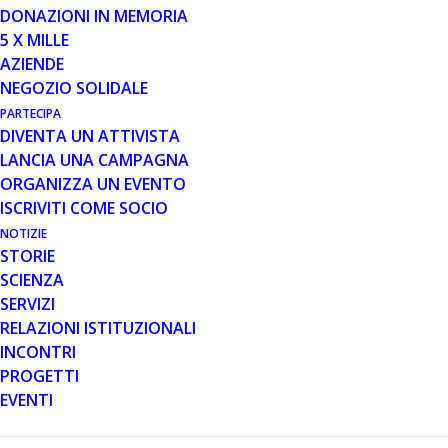
Sabato 7 Novembre si svolgerà l’ottava edizione
DONAZIONI IN MEMORIA
dell’evento “Emozione di Mai”: ritorna l’ormai classica
5 X MILLE
formula che unisce teatro e musica presso il Teatro
AZIENDE
Artemisio di Velletri.
NEGOZIO SOLIDALE
Per il quarto anno consecutivo, Parent Project aps,
PARTECIPA
DIVENTA UN ATTIVISTA
insieme a W La Vita onlus, sarà destinataria del ricavato
LANCIA UNA CAMPAGNA
della manifestazione, nata proprio per dare sostegno
ORGANIZZA UN EVENTO
alle realtà legata alle malattie neurodegenerative.
ISCRIVITI COME SOCIO
A condurre saranno ancora una volta Tiziana
NOTIZIE
Mammucari e Giancarlo Aluigi; l’organizzatore della
STORIE
serata è a cura di Mauro Ingafù .
SCIENZA
SERVIZI
Per informazioni è possibile consultare la pagina
RELAZIONI ISTITUZIONALI
Facebook L’Emozione di Mai.
INCONTRI
PROGETTI
EVENTI